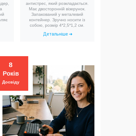
йдер,
антистрес, який розкладається.
а
Має двосторонній візерунок.
ий
Запакований у металевий
оляє
контейнер. Зручно носити із
собою, розмір 4*2,5*1,2 см.
Детальніше ➔
8
Років
Досвіду