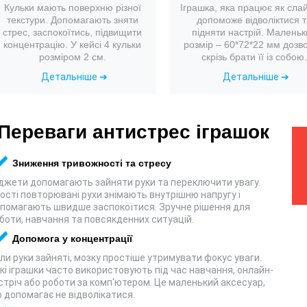
Кульки мають поверхню різної
Іграшка, яка працює як сла
текстури. Допомагають зняти
допоможе відволіктися т
стрес, заспокоїтись, підвищити
підняти настрій. Маленьк
концентрацію. У кейсі 4 кульки
розмір – 60*72*22 мм дозв
розміром 2 см.
скрізь брати її із собою.
Детальніше ➔
Детальніше ➔
Переваги антистрес іграшок
Зниження тривожності та стресу
джети допомагають зайняти руки та переключити увагу.
ості повторювані рухи знімають внутрішню напругу і
помагають швидше заспокоїтися. Зручне рішення для
боти, навчання та повсякденних ситуацій.
Допомога у концентрації
ли руки зайняті, мозку простіше утримувати фокус уваги.
кі іграшки часто використовують під час навчання, онлайн-
стріч або роботи за комп'ютером. Це маленький аксесуар,
 допомагає не відволікатися.