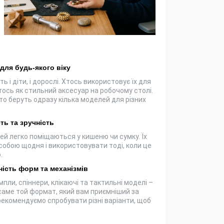
для будь-якого віку
 і діти, і дорослі. Хтось використовує їх для
тось як стильний аксесуар на робочому столі.
то беруть одразу кілька моделей для різних
ть та зручність
ей легко поміщаються у кишеню чи сумку. Їх
собою щодня і використовувати тоді, коли це
.
ність форм та механізмів
імпли, спіннери, клікаючі та тактильні моделі –
аме той формат, який вам приємніший за
рекомендуємо спробувати різні варіанти, щоб