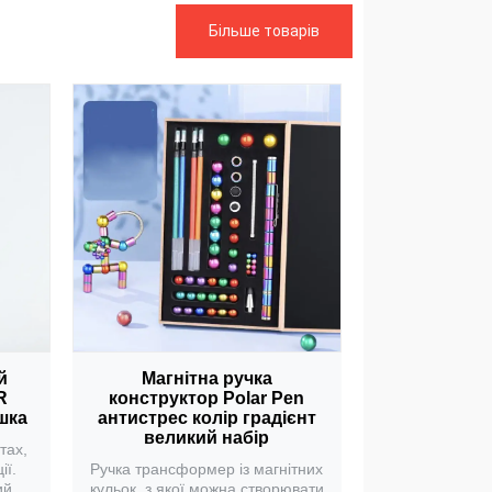
Більше товарів
Магнітна ручка
й
конструктор Polar Pen
R
антистрес колір градієнт
шка
великий набір
тах,
Ручка трансформер із магнітних
ії.
кульок, з якої можна створювати
ий