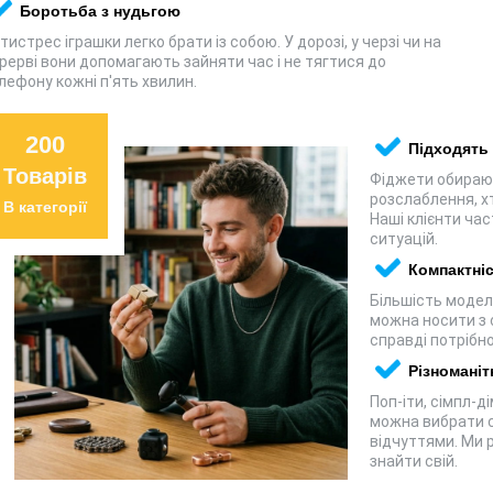
Боротьба з нудьгою
тистрес іграшки легко брати із собою. У дорозі, у черзі чи на
рерві вони допомагають зайняти час і не тягтися до
лефону кожні п'ять хвилин.
200
Підходять 
Товарів
Фіджети обирають
розслаблення, х
В категорії
Наші клієнти час
ситуацій.
Компактніс
Більшість модел
можна носити з 
справді потрібно
Різноманіт
Поп-іти, сімпл-д
можна вибрати с
відчуттями. Ми 
знайти свій.