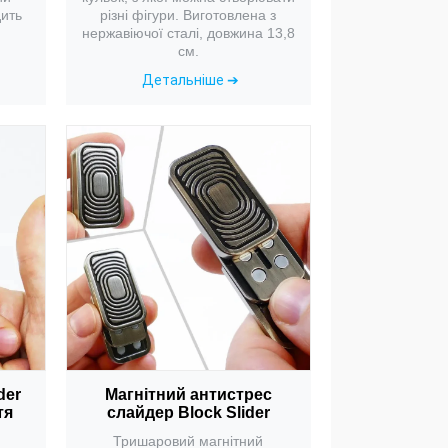
різні фігури. Виготовлена з
дить
нержавіючої сталі, довжина 13,8
см.
Детальніше ➔
der
Магнітний антистрес
тя
слайдер Block Slider
Тришаровий магнітний