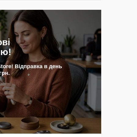
ові
ою!
tore! Відправка в день
грн.