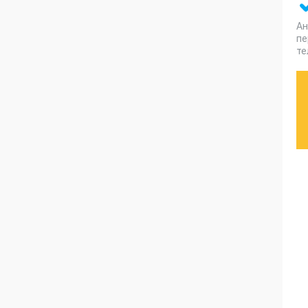
Ан
пе
те