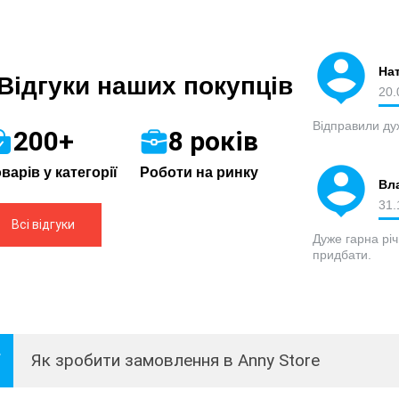
Нат
Відгуки наших покупців
20.
Відправили ду
200+
8 років
варів у категорії
Роботи на ринку
Вл
31.
Всі відгуки
Дуже гарна рі
придбати.
Як зробити замовлення в Anny Store