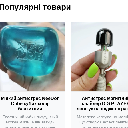
Популярні товари
М'який антистрес NeeDoh
Антистрес магнітни
Cube кубик колір
слайдер D.G.PLAYE
блакитний
левітуюча фіджет ігра
Еластичний кубик льоду, який
Металева капсула на магні
можна м'яти, а він завжди
що створює ефект левітац
повертатиметься у вихідне
Запакована в оксамитов