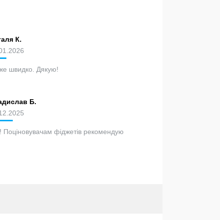
аля К.
01.2026
же швидко. Дякую!
адислав Б.
12.2025
ч! Поціновувачам фіджетів рекомендую