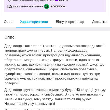
Доступна доставка
Опис
Характеристики
Відгуки про товар
Доставка
Опис
Додекаедр - антистрес-іграшка, що допомагає зосередитися і
упорядкувати думки і нерви. На гранях додекаедра
розташовуються всілякі пристрої для вдумливого клацання,
обертання і мацання: чотири трикутні кнопки, одна велика
кнопка, кільця, що крутяться (як на кодовому замку), диск, що
обертається, силіконовий шнурок, силіконова поверхня з
пупирівкою, клаві геймпаде), велика силіконова кулька, три
маленькі кульки, три повзунки і просто приємна виїмка на
поверхні.
Додекаедр зручно використовувати у будь-якій ситуації, у тому
числі на переговорах чи співбесідах. Він легко поміщається у
кишеню чи сумку, тому завжди залишається під рукою.
Незамінна річ у сучасному світі