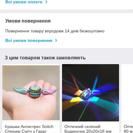
Всі умови оплати
Умови повернення
Повернення товару впродовж 14 днів безкоштовно
Всі умови повернення
З цим товаром також замовляють
Іграшка Антистрес Snitch
Оптичний скляний
Опти
Спіннер Снітч з Гаррі
Будиночок 20x20x18 мм
80 м