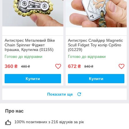
Антистрес Металевий Bike
Антистрес Слайдер Magnetic
Chain Spinner Фіджет
Scull Fidget Toy колір Срібло
Іграшка, Крутилка (01155)
(01229)
Готово до відправки
Готово до відправки
360
672
₴
₴
480 ₴
840 ₴
Купити
Купити
Показати ще
Про нас
100% позитивних з 216 відгуків за рік