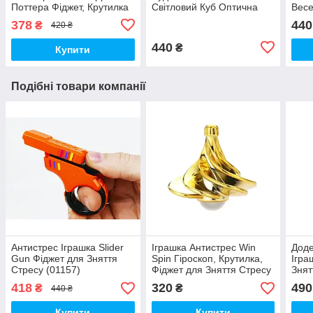
Поттера Фіджет, Крутилка
Світловий Куб Оптична
Весе
Градієнт (00406)
Призма (00742)
(008
378
440
₴
420 ₴
440
₴
Купити
Подібні товари компанії
Антистрес Іграшка Slider
Іграшка Антистрес Win
Доде
Gun Фіджет для Зняття
Spin Гіроскоп, Крутилка,
Ігра
Стресу (01157)
Фіджет для Зняття Стресу
Знят
Золото (00786)
418
320
490
₴
₴
440 ₴
Купити
Купити