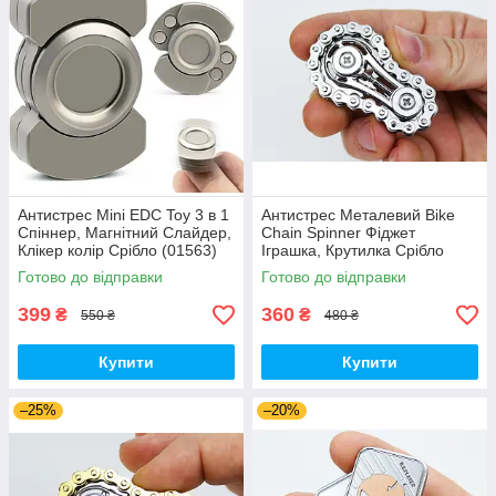
Антистрес Mini EDC Toy 3 в 1
Антистрес Металевий Bike
Спіннер, Магнітний Слайдер,
Chain Spinner Фіджет
Клікер колір Срібло (01563)
Іграшка, Крутилка Срібло
(01154)
Готово до відправки
Готово до відправки
399
360
₴
₴
550 ₴
480 ₴
Купити
Купити
–25%
–20%