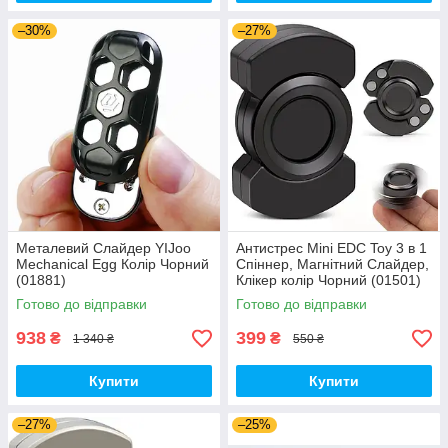
–30%
–27%
Металевий Слайдер YIJoo
Антистрес Mini EDC Toy 3 в 1
Mechanical Egg Колір Чорний
Спіннер, Магнітний Слайдер,
(01881)
Клікер колір Чорний (01501)
Готово до відправки
Готово до відправки
938
399
₴
₴
1 340 ₴
550 ₴
Купити
Купити
–27%
–25%