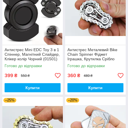
Антистрес Mini EDC Toy 3 в 1
Антистрес Металевий Bike
Спіннер, Магнітний Слайдер,
Chain Spinner Фіджет
Клікер колір Чорний (01501)
Іграшка, Крутилка Срібло
(01154)
Готово до відправки
Готово до відправки
399
360
₴
₴
550 ₴
480 ₴
Купити
Купити
–25%
–20%