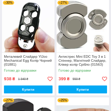
–30%
–27%
Металевий Слайдер YIJoo
Антистрес Mini EDC Toy 3 в 1
Mechanical Egg Колір Чорний
Спіннер, Магнітний Слайдер,
(01881)
Клікер колір Срібло (01563)
Готово до відправки
Готово до відправки
938
399
₴
₴
1 340 ₴
550 ₴
Купити
Купити
–27%
–25%