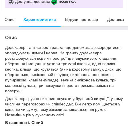
Доступна доставка
Опис
Характеристики
Відгуки про товар
Доставка
Опис
Додекаедр - антистрес-іграшка, що допомагає зосередитися і
упорядкувати думки і нерви. На гранях додекаедра
розташовуються всілякі пристрої для вдумливого клацання,
обертання і мацання: чотири трикутні кнопки, одна велика
кнопка, кільця, що крутяться (як на кодовому замку), диск, що
обертається, силіконовий шнурок, силіконова поверхня з
пупирівкою, клаві геймпаде), велика силіконова кулька, три
маленькі кульки, три повзунки і просто приємна виїмка на
поверхні.
Додекаедр зручно використовувати у будь-якій ситуації, у тому
числі на переговорах чи співбесідах. Він легко поміщається у
кишеню чи сумку, тому завжди залишається під рукою.
Незамінна річ у сучасному світі
В наявності: Сірий