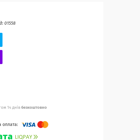
д:
01558
ом 14 днів
безкоштовно