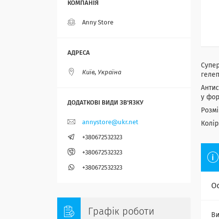
Anny Store
Супе
Київ, Україна
гелеп
Антис
у фор
Розмі
annystore@ukr.net
Колір
+380672532323
+380672532323
+380672532323
О
Графік роботи
Ви