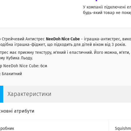
У компанії підключені е
будь-який товар не поки
р Стрейчевий Антистрес
NeeDoh Nice Cube
- іграшка-антистрес, вико
одібна іграшка-фіджет, що підходить для дітей віком від 3 років.
трес має приємну текстуру, м'який і еластичний. Його можна, м'яти,
му Кубика Льоду.
р NeeDoh Nice Cube: 6см
: Блакитний
Характеристики
сновні атрибути
робник
Squishm