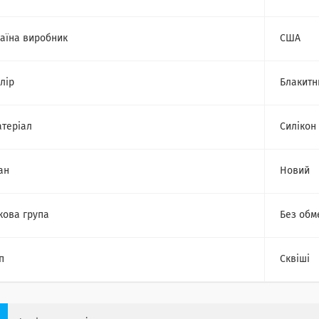
аїна виробник
США
лір
Блакитн
теріал
Силікон
ан
Новий
кова група
Без обм
п
Сквіші