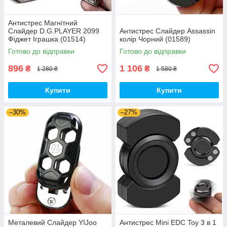
Антистрес Магнітний
Слайдер D.G.PLAYER 2099
Антистрес Слайдер Assassin
Фіджет Іграшка (01514)
колір Чорний (01589)
Готово до відправки
Готово до відправки
896
1 106
₴
₴
1 280 ₴
1 580 ₴
Купити
Купити
–30%
–27%
Металевий Слайдер YIJoo
Антистрес Mini EDC Toy 3 в 1