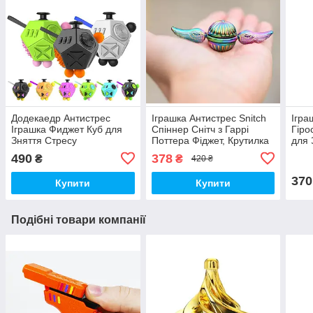
Додекаедр Антистрес
Іграшка Антистрес Snitch
Ігра
Іграшка Фиджет Куб для
Спіннер Снітч з Гаррі
Гіро
Зняття Стресу
Поттера Фіджет, Крутилка
для 
Градієнт (00406)
Град
490
378
₴
₴
420 ₴
370
Купити
Купити
Подібні товари компанії