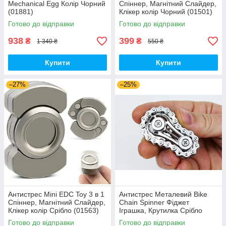
Mechanical Egg Колір Чорний
Спіннер, Магнітний Слайдер,
(01881)
Клікер колір Чорний (01501)
Готово до відправки
Готово до відправки
938
399
₴
₴
1 340 ₴
550 ₴
Купити
Купити
–27%
–25%
Антистрес Mini EDC Toy 3 в 1
Антистрес Металевий Bike
Спіннер, Магнітний Слайдер,
Chain Spinner Фіджет
Клікер колір Срібло (01563)
Іграшка, Крутилка Срібло
(01154)
Готово до відправки
Готово до відправки