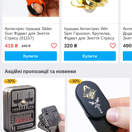
Антистрес Іграшка Slider
Іграшка Антистрес Win
Анти
Gun Фіджет для Зняття
Spin Гіроскоп, Крутилка,
Доде
Стресу (01157)
Фіджет для Зняття Стресу
Знят
Золото (00786)
пом
418
320
490
₴
₴
440 ₴
(006
Купити
Купити
Акційні пропозиції та новинки
–30%
–30%