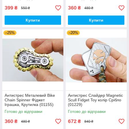
399
360
₴
₴
550 ₴
480 ₴
Купити
Купити
–25%
–20%
Антистрес Металевий Bike
Антистрес Слайдер Magnetic
Chain Spinner Фіджет
Scull Fidget Toy колір Срібло
Іграшка, Крутилка (01155)
(01229)
Готово до відправки
Готово до відправки
360
672
₴
₴
480 ₴
840 ₴