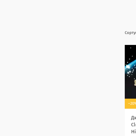
–20
Ди
C
Н