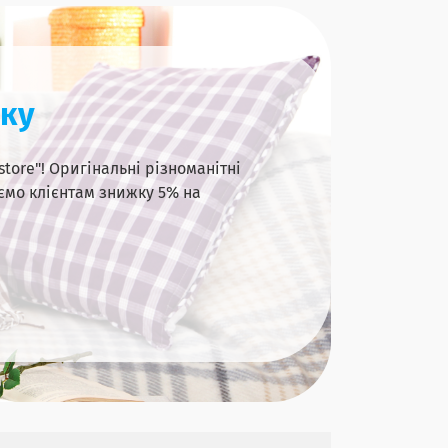
шку
tore"! Оригінальні різноманітні
ємо клієнтам знижку 5% на