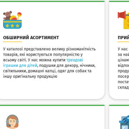
ОБШИРНИЙ АСОРТИМЕНТ
ПРИЙ
У каталозі представлено велику різноманітність
У нас
товарів, які користуються популярністю у
за на
всьому світі. У нас можна купити
трендові
цінам
іграшки для дітей
, подушки для декору, нічники,
відпо
світильники, домашні капці, одяг для собак та
проду
іншу оригінальну продукцію
посер
поста
склад