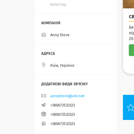
Київстар
С
Бе
пі
Anny Store
20
Київ, Україна
annystore@ukr.net
+380672532323
+380672532323
+380672532323