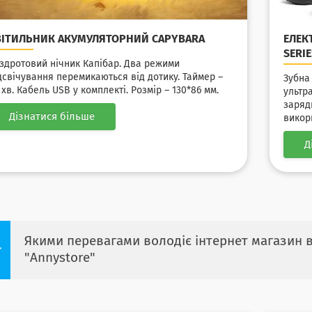
ВІТИЛЬНИК АКУМУЛЯТОРНИЙ CAPYBARA
ЕЛЕК
SERI
здротовий нічник Капібар. Два режими
дсвічування перемикаються від дотику. Таймер –
Зубна
 хв. Кабель USB у комплекті. Розмір – 130*86 мм.
ультр
заряд
Дізнатися більше
викори
Д
Якими перевагами володіє інтернет магазин вс
"Annystore"