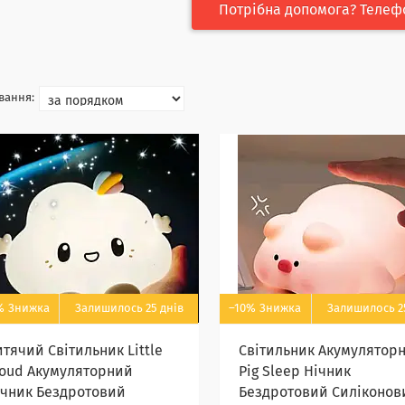
Потрібна допомога? Телеф
%
Залишилось 25 днів
–10%
Залишилось 2
тячий Світильник Little
Світильник Акумулятор
loud Акумуляторний
Pig Sleep Нічник
ічник Бездротовий
Бездротовий Силіконов