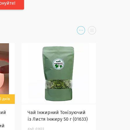
онуйте!
5 днів
ний
Чай Інжирний Тонізуючий
із Листя Інжиру 50 г (01633)
ий
01633