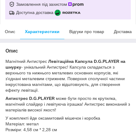
Замовлення під захистом
Доступна доставка
Опис
Характеристики
Відгуки про товар
Доставка
Опис
Магнітний Антистрес
Левітаційна Капсула D.G.PLAYER на
шнурку
- унікальний Антистрес! Капсула складається з
верхнього та нижнього металевих основних корпусів, які
з'єднані металевим стрижнем. Поверхня сполучної частини
інкрустована магнітами, що відштовхують, для створення
ефекту левітації.
Антистрес D.G.PLAYER
може бути просто як крутилка,
магнітний слайдер і левітуюча іграшка! Антистрес виконаний з
матеріалів високої якості!
У комплекті йде оксамитовий мішечок і коробка
Матеріал: метал
Розміри: 4,58 см * 2,28 см