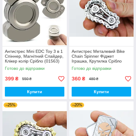
Антистрес Mini EDC Toy 3 в 1
Антистрес Металевий Bike
Спіннер, Магнітний Слайдер,
Chain Spinner Фіджет
Клікер колір Срібло (01563)
Іграшка, Крутилка Срібло
(01154)
Готово до відправки
Готово до відправки
399
360
₴
₴
550 ₴
480 ₴
Купити
Купити
–25%
–20%