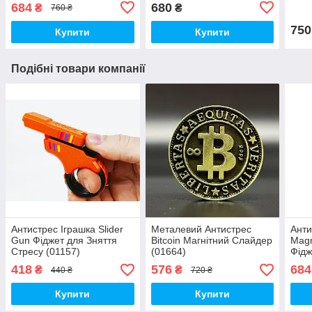
Стресу (01345)
684
680
₴
₴
760 ₴
750
Купити
Купити
Подібні товари компанії
Антистрес Іграшка Slider
Металевий Антистрес
Анти
Gun Фіджет для Зняття
Bitcoin Магнітний Слайдер
Magn
Стресу (01157)
(01664)
Фідж
Стре
418
576
684
₴
₴
440 ₴
720 ₴
Купити
Купити