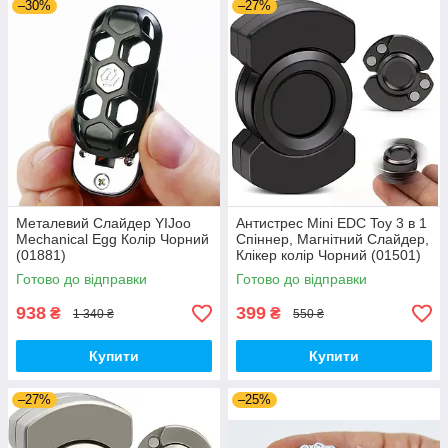
–30%
–27%
Металевий Слайдер YIJoo
Антистрес Mini EDC Toy 3 в 1
Mechanical Egg Колір Чорний
Спіннер, Магнітний Слайдер,
(01881)
Клікер колір Чорний (01501)
Готово до відправки
Готово до відправки
938
399
₴
₴
1 340 ₴
550 ₴
Купити
Купити
–27%
–25%