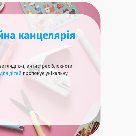
йна канцелярія
игляді їжі, антистрес блокноти -
для дітей
пропонує унікальну,