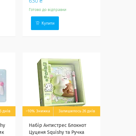
630 ₴
Готово до відправки
Купити
6 днів
–10%
Залишилось 26 днів
shy
Набір Антистрес Блокнот
ик
Цуценя Squishy та Ручка