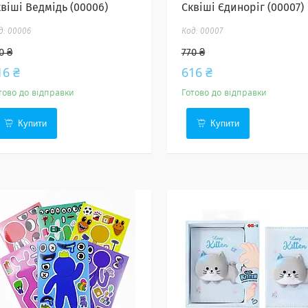
квіші Ведмідь (00006)
Сквіші Єдиноріг (00007)
00006
00007
0 ₴
770 ₴
16 ₴
616 ₴
тово до відправки
Готово до відправки
Купити
Купити