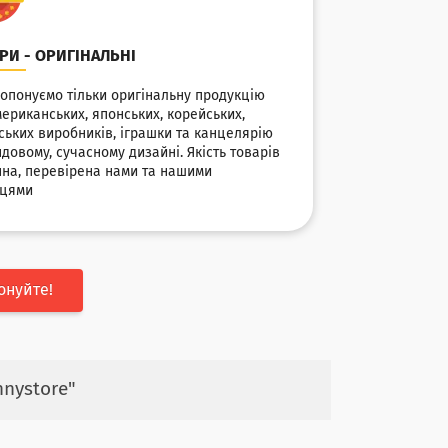
РИ - ОРИГІНАЛЬНІ
опонуємо тільки оригінальну продукцію
мериканських, японських, корейських,
ських виробників, іграшки та канцелярію
ндовому, сучасному дизайні. Якість товарів
нна, перевірена нами та нашими
пцями
онуйте!
nnystore"