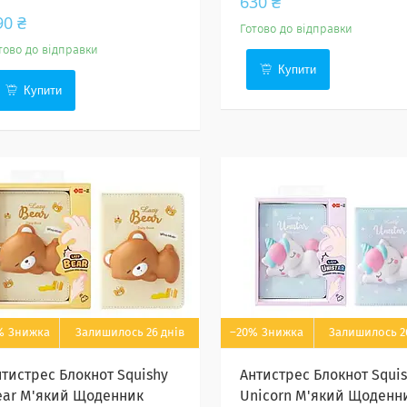
630 ₴
90 ₴
Готово до відправки
тово до відправки
Купити
Купити
%
Залишилось 26 днів
–20%
Залишилось 2
нтистрес Блокнот Squishy
Антистрес Блокнот Squi
ear М'який Щоденник
Unicorn М'який Щоденн