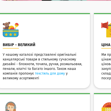
ВИБІР - ВЕЛИКИЙ
ЦІНА
У нашому каталозі представлені оригінальні
Ми пр
канцелярські товари в стильному сучасному
цінам
дизайні - блокноти, точила, ручки, розмальовки,
цінов
пенали, клатчі та багато іншого. Також наша
закуп
компанія пропонує
текстиль для дому
у
склад
великому асортименті
посер