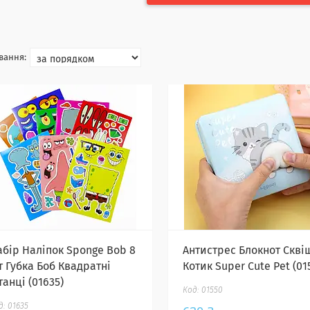
абір Наліпок Sponge Bob 8
Антистрес Блокнот Скві
т Губка Боб Квадратні
Котик Super Cute Pet (01
анці (01635)
01550
01635