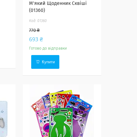
М'який Щоденник Сквіші
(01360)
01360
770 ₴
693 ₴
Готово до відправки
Купити