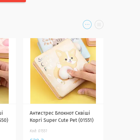
ші
Антистрес Блокнот Сквіші
550)
Коргі Super Cute Pet (01551)
01551