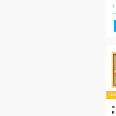
1
Го
–20
А
B