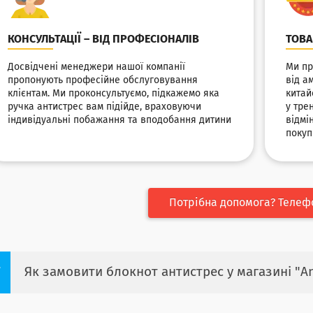
КОНСУЛЬТАЦІЇ – ВІД ПРОФЕСІОНАЛІВ
ТОВА
Досвідчені менеджери нашої компанії
Ми пр
пропонують професійне обслуговування
від а
клієнтам. Ми проконсультуємо, підкажемо яка
китай
ручка антистрес вам підійде, враховуючи
у тре
індивідуальні побажання та вподобання дитини
відмі
поку
Потрібна допомога? Телеф
Як замовити блокнот антистрес у магазині "A