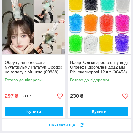
Обруч для волосся з
Набір Кульки зростаючі у воді
мультфільму Рататуй Ободок
Orbeez Гідрогелеві до12 мм
на голову з Мишою (00888)
Різнокольорові 12 шт (00453)
Готово до відправки
Готово до відправки
297
230
₴
₴
330 ₴
Купити
Купити
Показати ще