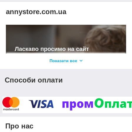
annystore.com.ua
Ласкаво просимо на сайт
дитячих іграшок
Показати все
«Anny Store»!
Пропонуємо великий вибір
Способи оплати
трендових іграшок для дітей та
товарів для творчості від
українських та світових
виробників.
Якість
Консультації
Знижки
Про нас
Обрати іграшку