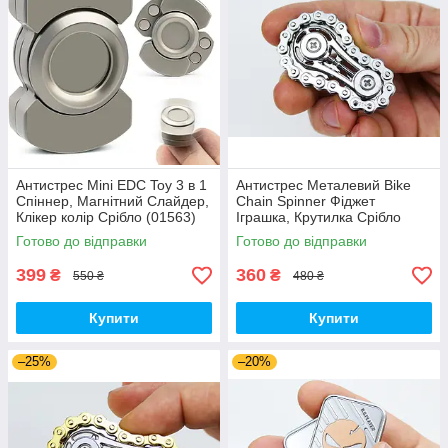
Антистрес Mini EDC Toy 3 в 1
Антистрес Металевий Bike
Спіннер, Магнітний Слайдер,
Chain Spinner Фіджет
Клікер колір Срібло (01563)
Іграшка, Крутилка Срібло
(01154)
Готово до відправки
Готово до відправки
399
360
₴
₴
550 ₴
480 ₴
Купити
Купити
–25%
–20%