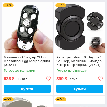
–30%
–27%
Металевий Слайдер YIJoo
Антистрес Mini EDC Toy 3 в 1
Mechanical Egg Колір Чорний
Спіннер, Магнітний Слайдер,
(01881)
Клікер колір Чорний (01501)
Готово до відправки
Готово до відправки
938
399
₴
₴
1 340 ₴
550 ₴
Купити
Купити
–27%
–25%