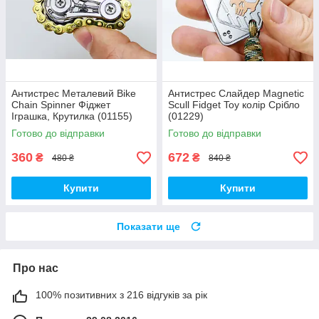
Антистрес Металевий Bike
Антистрес Слайдер Magnetic
Chain Spinner Фіджет
Scull Fidget Toy колір Срібло
Іграшка, Крутилка (01155)
(01229)
Готово до відправки
Готово до відправки
360
672
₴
₴
480 ₴
840 ₴
Купити
Купити
Показати ще
Про нас
100% позитивних з 216 відгуків за рік