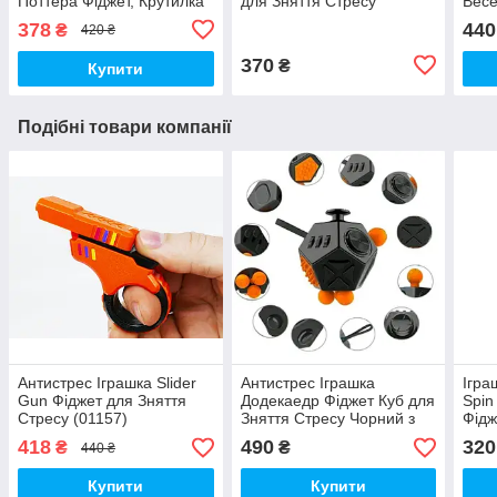
Поттера Фіджет, Крутилка
для Зняття Стресу
Весе
Градієнт (00406)
Градієнт (00625)
(008
378
440
₴
420 ₴
370
₴
Купити
Подібні товари компанії
Антистрес Іграшка Slider
Антистрес Іграшка
Ігра
Gun Фіджет для Зняття
Додекаедр Фіджет Куб для
Spin
Стресу (01157)
Зняття Стресу Чорний з
Фідж
помаранчевими кнопками
Золо
418
490
320
₴
₴
440 ₴
(00643)
Купити
Купити