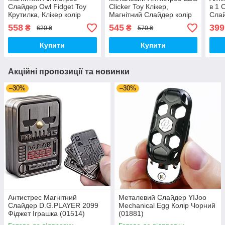
Слайдер Owl Fidget Toy
Сlicker Toy Клікер,
в 1 
Крутилка, Клікер колір
Магнітний Слайдер колір
Слай
Чорний (01515)
Золото (01502)
Сріб
558
545
399
₴
₴
620 ₴
570 ₴
Купити
Купити
Акційні пропозиції та новинки
–30%
–30%
Антистрес Магнітний
Металевий Слайдер YIJoo
Слайдер D.G.PLAYER 2099
Mechanical Egg Колір Чорний
Фіджет Іграшка (01514)
(01881)