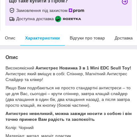
Що таке купити з Пром?
Замовлення під захистом
Доступна доставка
Опис
Характеристики
Відгуки про товар
Доставка
Опис
Високоякісний
Антистрес Новинка 3 в 1 Mini EDC Scull Toy!
Антистрес який вміщує в собі: Спіннер, Магнітний Антистрес
Слайдер та клікер!
Якщо Вам подобаються не просто стандартні антистреси – то
це для Вас, сьогодні – крути спіннер, завтра клацай слайдер
(два клацання в один бік, два клацання назад), а після завтра
просто клацай, як кнопку (бокові частини).
Антистрес невеликий, можна завжди носити з собою і він
точно принесе Вам радість та заспокоїть
Колір: Чорний
Матеріал: метал, магніт, пластик