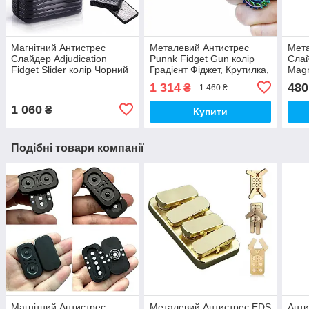
Магнітний Антистрес
Металевий Антистрес
Мета
Слайдер Adjudication
Punnk Fidget Gun колір
Слай
Fidget Slider колір Чорний
Градієнт Фіджет, Крутилка,
Magn
(01663)
Стрілялка (01810)
Граф
1 314
480
₴
1 460 ₴
1 060
₴
Купити
Подібні товари компанії
Магнітний Антистрес
Металевий Антистрес EDS
Анти