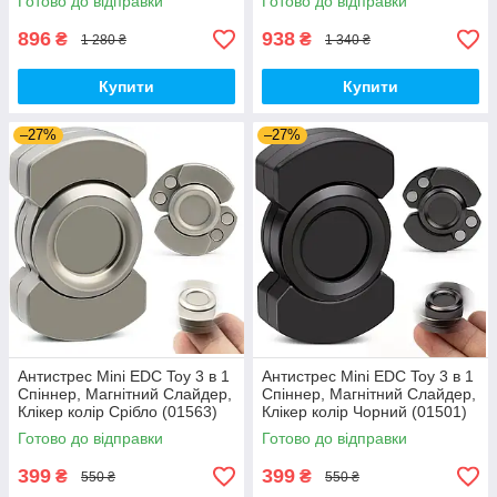
Готово до відправки
Готово до відправки
896
938
₴
₴
1 280 ₴
1 340 ₴
Купити
Купити
–27%
–27%
Антистрес Mini EDC Toy 3 в 1
Антистрес Mini EDC Toy 3 в 1
Спіннер, Магнітний Слайдер,
Спіннер, Магнітний Слайдер,
Клікер колір Срібло (01563)
Клікер колір Чорний (01501)
Готово до відправки
Готово до відправки
399
399
₴
₴
550 ₴
550 ₴