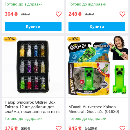
(00303)
(00766)
Готово до відправки
Готово до відправки
304
248
₴
₴
380 ₴
310 ₴
Купити
Купити
–20%
–16%
Набір блискіток Glittrer Box
Гліттер 12 шт добавки для
М'який Антистрес Кріпер
слайма, посипання для нігтів
Minecraft GooJitZu (01620)
(01509)
Готово до відправки
Готово до відправки
176
945
₴
₴
220 ₴
1 120 ₴