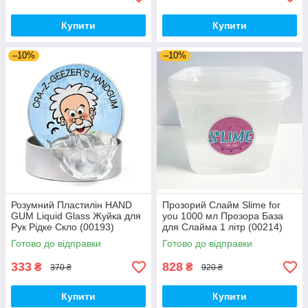
Купити
Купити
–10%
–10%
Розумний Пластилін HAND
Прозорий Слайм Slime for
GUM Liquid Glass Жуйка для
you 1000 мл Прозора База
Рук Рідке Скло (00193)
для Слайма 1 літр (00214)
Готово до відправки
Готово до відправки
333
828
₴
₴
370 ₴
920 ₴
Купити
Купити