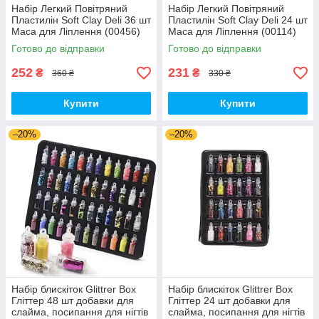
Набір Легкий Повітряний
Набір Легкий Повітряний
Пластилін Soft Clay Deli 36 шт
Пластилін Soft Clay Deli 24 шт
Маса для Ліплення (00456)
Маса для Ліплення (00114)
Готово до відправки
Готово до відправки
252
231
₴
₴
360 ₴
330 ₴
Купити
Купити
–20%
–20%
Набір блискіток Glittrer Box
Набір блискіток Glittrer Box
Гліттер 48 шт добавки для
Гліттер 24 шт добавки для
слайма, посипання для нігтів
слайма, посипання для нігтів