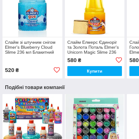
Слайм зі штучним снігом
Слайм Елмерс Єдиноріг
Слай
Elmer's Blueberry Cloud
та Золота Поталь Elmer's
Голо
Slime 236 мл Блакитний
Unicorn Magic Slime 236
Elme
(00385)
мл Жовтий (00580)
Slim
580
580
₴
(005
520
₴
Купити
Подібні товари компанії