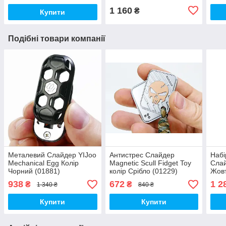
1 160
₴
Купити
Подібні товари компанії
Металевий Слайдер YIJoo
Антистрес Слайдер
Набі
Mechanical Egg Колір
Magnetic Scull Fidget Toy
Сла
Чорний (01881)
колір Срібло (01229)
Жовт
938
672
1 2
₴
₴
1 340 ₴
840 ₴
Купити
Купити