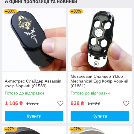
Акційні пропозиції та новинки
–30%
–30%
Металевий Слайдер YIJoo
Антистрес Слайдер Assassin
Mechanical Egg Колір Чорний
колір Чорний (01589)
(01881)
Готово до відправки
Готово до відправки
1 106
938
₴
₴
1 580 ₴
1 340 ₴
Купити
Купити
–27%
–27%