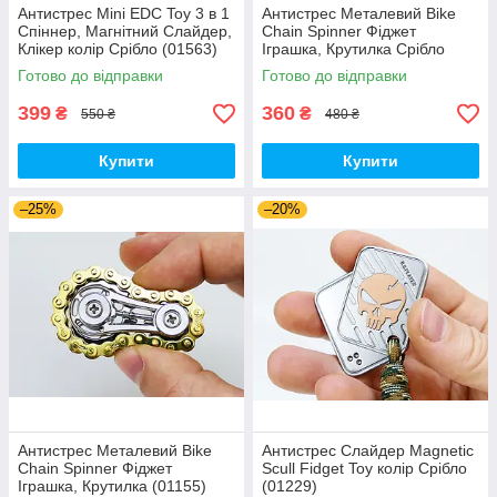
Антистрес Mini EDC Toy 3 в 1
Антистрес Металевий Bike
Спіннер, Магнітний Слайдер,
Chain Spinner Фіджет
Клікер колір Срібло (01563)
Іграшка, Крутилка Срібло
(01154)
Готово до відправки
Готово до відправки
399
360
₴
₴
550 ₴
480 ₴
Купити
Купити
–25%
–20%
Антистрес Металевий Bike
Антистрес Слайдер Magnetic
Chain Spinner Фіджет
Scull Fidget Toy колір Срібло
Іграшка, Крутилка (01155)
(01229)