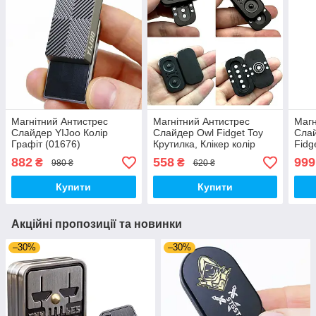
Магнітний Антистрес
Магнітний Антистрес
Магн
Слайдер YIJoo Колір
Слайдер Owl Fidget Toy
Слай
Графіт (01676)
Крутилка, Клікер колір
Fidg
Чорний (01515)
(015
882
558
999
₴
₴
980 ₴
620 ₴
Купити
Купити
Акційні пропозиції та новинки
–30%
–30%