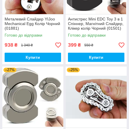
Металевий Слайдер YIJoo
Антистрес Mini EDC Toy 3 в 1
Mechanical Egg Колір Чорний
Спіннер, Магнітний Слайдер,
(01881)
Клікер колір Чорний (01501)
Готово до відправки
Готово до відправки
938
399
₴
₴
1 340 ₴
550 ₴
Купити
Купити
–27%
–25%