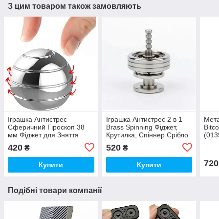
З цим товаром також замовляють
Іграшка Антистрес
Іграшка Антистрес 2 в 1
Мета
Сферичний Гіроскоп 38
Brass Spinning Фіджет,
Bitc
мм Фіджет для Зняття
Крутилка, Спіннер Срібло
(013
Стресу (00611)
(01200)
420
520
₴
₴
720
Купити
Купити
Подібні товари компанії