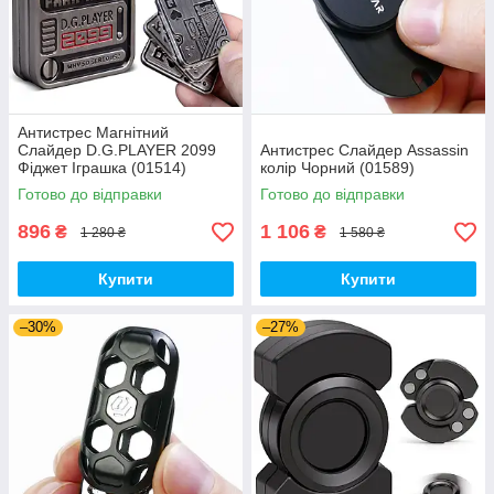
Антистрес Магнітний
Слайдер D.G.PLAYER 2099
Антистрес Слайдер Assassin
Фіджет Іграшка (01514)
колір Чорний (01589)
Готово до відправки
Готово до відправки
896
1 106
₴
₴
1 280 ₴
1 580 ₴
Купити
Купити
–30%
–27%