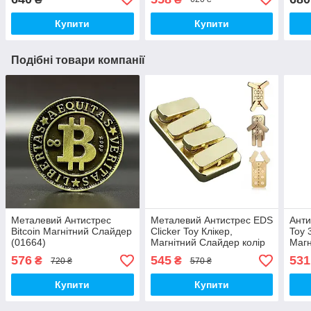
Купити
Купити
Подібні товари компанії
Металевий Антистрес
Металевий Антистрес EDS
Анти
Bitcoin Магнітний Слайдер
Сlicker Toy Клікер,
Toy 
(01664)
Магнітний Слайдер колір
Магн
Золото (01502)
Клік
576
545
531
₴
₴
720 ₴
570 ₴
(018
Купити
Купити