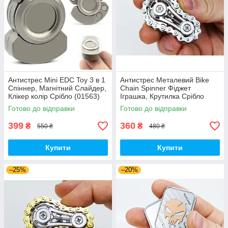
Антистрес Mini EDC Toy 3 в 1
Антистрес Металевий Bike
Спіннер, Магнітний Слайдер,
Chain Spinner Фіджет
Клікер колір Срібло (01563)
Іграшка, Крутилка Срібло
(01154)
Готово до відправки
Готово до відправки
399
360
₴
₴
550 ₴
480 ₴
Купити
Купити
–25%
–20%