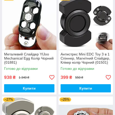
Металевий Слайдер YIJoo
Антистрес Mini EDC Toy 3 в 1
Mechanical Egg Колір Чорний
Спіннер, Магнітний Слайдер,
(01881)
Клікер колір Чорний (01501)
Готово до відправки
Готово до відправки
938
399
₴
₴
1 340 ₴
550 ₴
Купити
Купити
–27%
–25%