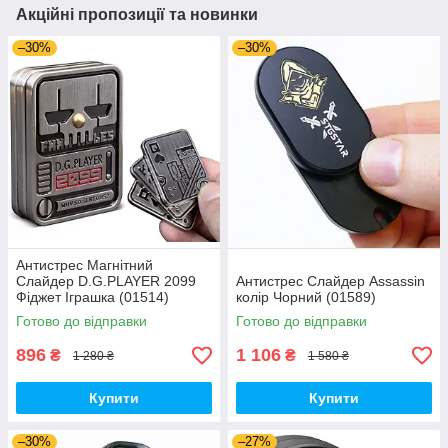
Акційні пропозиції та новинки
–30%
–30%
Антистрес Магнітний
Слайдер D.G.PLAYER 2099
Антистрес Слайдер Assassin
Фіджет Іграшка (01514)
колір Чорний (01589)
Готово до відправки
Готово до відправки
896
1 106
₴
₴
1 280 ₴
1 580 ₴
Купити
Купити
–30%
–27%