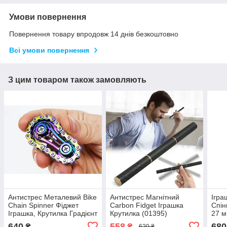
Умови повернення
Повернення товару впродовж 14 днів безкоштовно
Всі умови повернення
З цим товаром також замовляють
Антистрес Металевий Bike
Антистрес Магнітний
Ігра
Chain Spinner Фіджет
Carbon Fidget Іграшка
Спін
Іграшка, Крутилка Градієнт
Крутилка (01395)
27 м
(01156)
(011
640
558
680
₴
₴
620 ₴