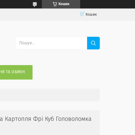
Кошик
Кошик
Я ТА ОБМІН
та Картопля Фрі Куб Головоломка