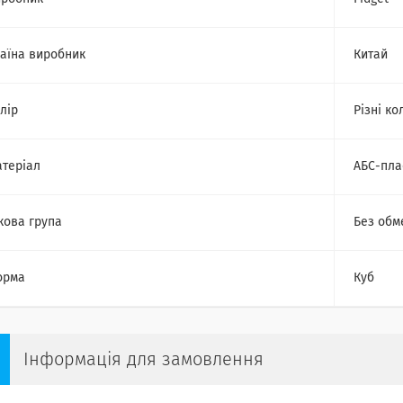
аїна виробник
Китай
лір
Різні ко
теріал
АБС-пла
кова група
Без обм
орма
Куб
Інформація для замовлення