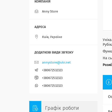
Anny Store
Київ, Україна
Уніка
Рубік
Функц
На сь
annystore@ukr.net
Розмі
+380672532323
+380672532323
+380672532323
О
Графік роботи
Ви