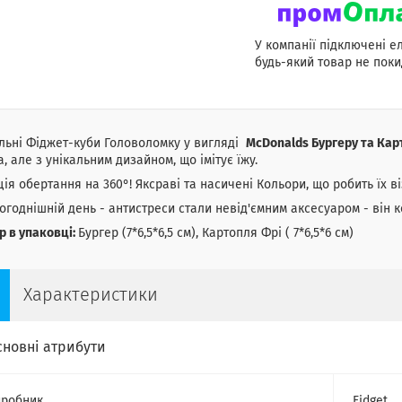
У компанії підключені е
будь-який товар не поки
льні Фіджет-куби Головоломку у вигляді
McDonalds Бургеру та Карт
а, але з унікальним дизайном, що імітує їжу.
ія обертання на 360°! Яксраві та насичені Кольори, що робить їх в
огоднішній день - антистреси стали невід'ємним аксесуаром - він 
р в упаковці:
Бургер (7*6,5*6,5 см), Картопля Фрі ( 7*6,5*6 см)
Характеристики
сновні атрибути
робник
Fidget