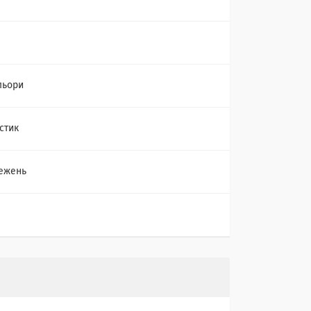
льори
стик
ежень