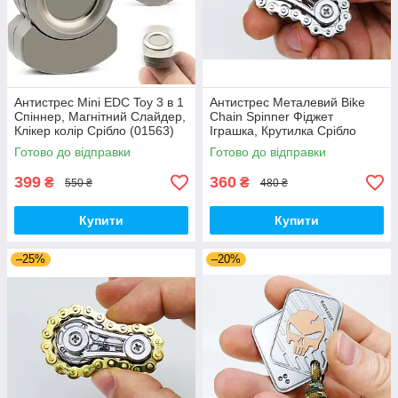
Антистрес Mini EDC Toy 3 в 1
Антистрес Металевий Bike
Спіннер, Магнітний Слайдер,
Chain Spinner Фіджет
Клікер колір Срібло (01563)
Іграшка, Крутилка Срібло
(01154)
Готово до відправки
Готово до відправки
399
360
₴
₴
550 ₴
480 ₴
Купити
Купити
–25%
–20%