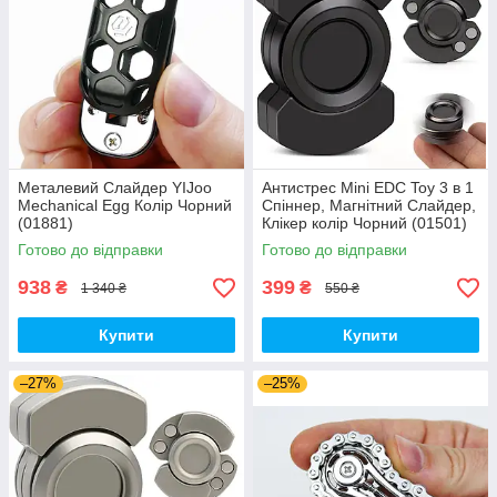
Металевий Слайдер YIJoo
Антистрес Mini EDC Toy 3 в 1
Mechanical Egg Колір Чорний
Спіннер, Магнітний Слайдер,
(01881)
Клікер колір Чорний (01501)
Готово до відправки
Готово до відправки
938
399
₴
₴
1 340 ₴
550 ₴
Купити
Купити
–27%
–25%