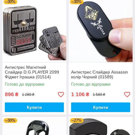
–30%
–30%
Антистрес Магнітний
Слайдер D.G.PLAYER 2099
Антистрес Слайдер Assassin
Фіджет Іграшка (01514)
колір Чорний (01589)
Готово до відправки
Готово до відправки
896
1 106
₴
₴
1 280 ₴
1 580 ₴
Купити
Купити
–30%
–27%