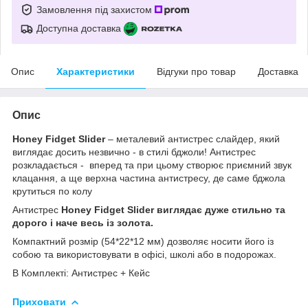
Замовлення під захистом
Доступна доставка
Опис
Характеристики
Відгуки про товар
Доставка
Опис
Honey Fidget Slider
– металевий антистрес слайдер, який
виглядає досить незвично - в стилі бджоли! Антистрес
розкладається - вперед та при цьому створює приємний звук
клацання, а ще верхна частина антистресу, де саме бджола
крутиться по колу
Антистрес
Honey Fidget Slider виглядає дуже стильно та
дорого і наче весь із золота.
Компактний розмір (54*22*12 мм) дозволяє носити його із
собою та використовувати в офісі, школі або в подорожах.
В Комплекті: Антистрес + Кейс
Приховати