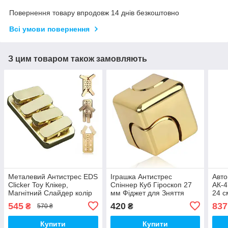
Повернення товару впродовж 14 днів безкоштовно
Всі умови повернення
З цим товаром також замовляють
Металевий Антистрес EDS
Іграшка Антистрес
Авто
Сlicker Toy Клікер,
Спіннер Куб Гіроскоп 27
АК-4
Магнітний Слайдер колір
мм Фіджет для Зняття
24 с
Золото (01502)
Стресу колір Золото
545
420
837
₴
₴
570 ₴
(00263)
Купити
Купити