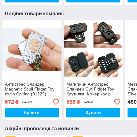
Подібні товари компанії
Антистрес Слайдер
Магнітний Антистрес
Мета
Magnetic Scull Fidget Toy
Слайдер Owl Fidget Toy
Слай
колір Срібло (01229)
Крутилка, Клікер колір
Silv
Чорний (01515)
672
558
480
₴
₴
840 ₴
620 ₴
Купити
Купити
Акційні пропозиції та новинки