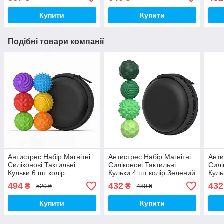
(01588)
Купити
Купити
Подібні товари компанії
Антистрес Набір Магнітні
Антистрес Набір Магнітні
Анти
Силіконові Тактильні
Силіконові Тактильні
Силі
Кульки 6 шт колір
Кульки 4 шт колір Зелений
Куль
Різнокольорові (01915)
(01555)
Фіол
494
432
432
₴
₴
520 ₴
480 ₴
Купити
Купити