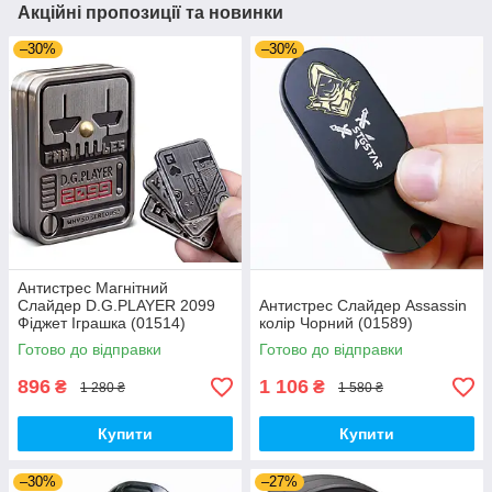
Акційні пропозиції та новинки
–30%
–30%
Антистрес Магнітний
Слайдер D.G.PLAYER 2099
Антистрес Слайдер Assassin
Фіджет Іграшка (01514)
колір Чорний (01589)
Готово до відправки
Готово до відправки
896
1 106
₴
₴
1 280 ₴
1 580 ₴
Купити
Купити
–30%
–27%