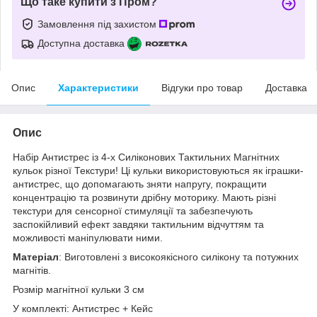
Що таке купити з Пром?
Замовлення під захистом
Доступна доставка
Опис
Характеристики
Відгуки про товар
Доставка
Опис
Набір Антистрес із 4-х Силіконових Тактильних Магнітних
кульок різної Текстури! Ці кульки використовуються як іграшки-
антистрес, що допомагають зняти напругу, покращити
концентрацію та розвинути дрібну моторику. Мають різні
текстури для сенсорної стимуляції та забезпечують
заспокійливий ефект завдяки тактильним відчуттям та
можливості маніпулювати ними.
Матеріал
: Виготовлені з високоякісного силікону та потужних
магнітів.
Розмір магнітної кульки 3 см
У комплекті: Антистрес + Кейс