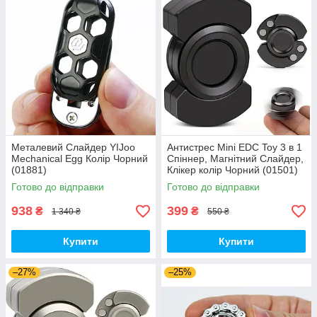
Металевий Слайдер YIJoo
Антистрес Mini EDC Toy 3 в 1
Mechanical Egg Колір Чорний
Спіннер, Магнітний Слайдер,
(01881)
Клікер колір Чорний (01501)
Готово до відправки
Готово до відправки
938
399
₴
₴
1 340 ₴
550 ₴
Купити
Купити
–27%
–25%