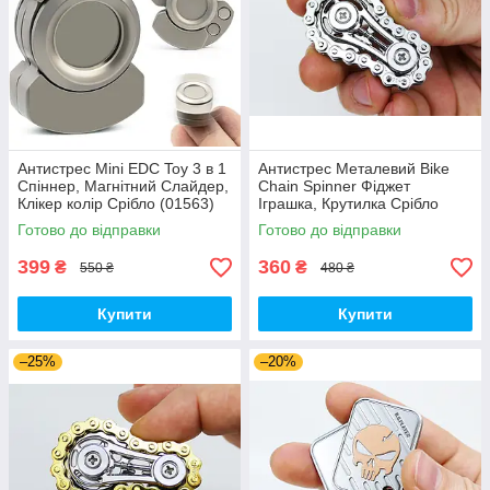
Антистрес Mini EDC Toy 3 в 1
Антистрес Металевий Bike
Спіннер, Магнітний Слайдер,
Chain Spinner Фіджет
Клікер колір Срібло (01563)
Іграшка, Крутилка Срібло
(01154)
Готово до відправки
Готово до відправки
399
360
₴
₴
550 ₴
480 ₴
Купити
Купити
–25%
–20%