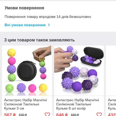
Умови повернення
Повернення товару впродовж 14 днів безкоштовно
Всі умови повернення
З цим товаром також замовляють
Антистрес Набір Магнітні
Антистрес Набір Магнітні
Анти
Силіконові Тактильні
Силіконові Тактильні
Силі
Кульки 3 см
Кульки 8 шт колір
Куль
Різнокольорові 4 шт
Фіолетовий (01850)
(015
567
646
432
₴
₴
630 ₴
680 ₴