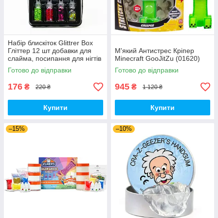
Набір блискіток Glittrer Box
Гліттер 12 шт добавки для
М'який Антистрес Кріпер
слайма, посипання для нігтів
Minecraft GooJitZu (01620)
(01509)
Готово до відправки
Готово до відправки
176
945
₴
₴
220 ₴
1 120 ₴
Купити
Купити
–15%
–10%