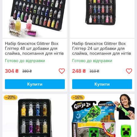
Набір блискіток Glittrer Box
Набір блискіток Glittrer Box
Гліттер 48 шт добавки для
Гліттер 24 шт добавки для
слайма, посипання для нігтів
слайма, посипання для нігтів
(00303)
(00766)
Готово до відправки
Готово до відправки
304
248
₴
₴
380 ₴
310 ₴
Купити
Купити
–20%
–16%