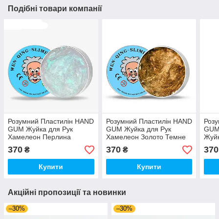
Подібні товари компанії
Розумний Пластилін HAND
Розумний Пластилін HAND
Розу
GUM Жуйка для Рук
GUM Жуйка для Рук
GUM 
Хамелеон Перлина
Хамелеон Золото Темне
Жуйк
(01568)
(01572)
Темр
370
370
370
₴
₴
Купити
Купити
Акційні пропозиції та новинки
–30%
–30%