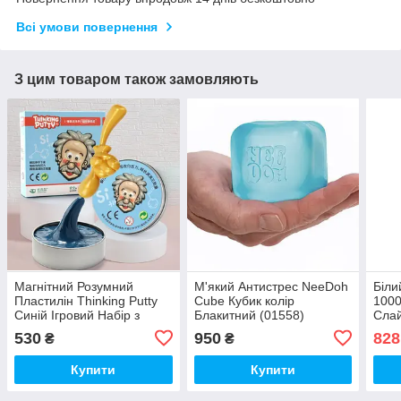
Всі умови повернення
З цим товаром також замовляють
Магнітний Розумний
М'який Антистрес NeeDoh
Біли
Пластилін Thinking Putty
Cube Кубик колір
1000
Синій Ігровий Набір з
Блакитний (01558)
Слай
Магнітом (01371)
530
950
828
₴
₴
Купити
Купити