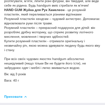
розтягувати, м'яти, ліпити різні фігурки, він твердий, але веде
себе як рідина. Будь handgum вміє стрибати як м'ячик!
HAND GUM Жуйка для Рук Хамелеон
- це розумній
пластилін, який переливається різними відтінками
Розумний пластилін хендгам – чудовий антистрес. Допомагає
відновлювати руки після травм.
Розумний пластилін – прекрасний подарунок для дітей: він
розробляє дрібну моторику, що сприяє розвитку логічного
мислення, мовлення і творчих здібностей.
Купити розумний пластилін - отримати оригінальну і
незвичайну річ, якою можна здивувати людину будь-якого віку
і стану.
При всіх своїх чудових якостях handgum абсолютно
нешкідливий (якщо тільки Ви не будете його їсти), не
забруднює одяг і меблі і легко змивається водою.
Вік: від 3 років
Вага: 40 г
Приховати