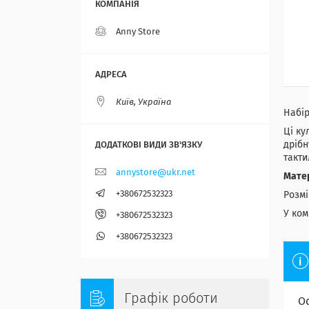
Anny Store
Київ, Україна
Набір
Ці ку
дрібн
такти
annystore@ukr.net
Мате
+380672532323
Розмі
У ком
+380672532323
+380672532323
Графік роботи
О