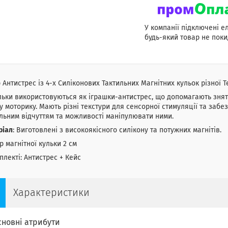
У компанії підключені е
будь-який товар не поки
 Антистрес із 4-х Силіконових Тактильних Магнітних кульок різної Т
льки використовуються як іграшки-антистрес, що допомагають зня
у моторику. Мають різні текстури для сенсорної стимуляції та заб
льним відчуттям та можливості маніпулювати ними.
ріал
: Виготовлені з високоякісного силікону та потужних магнітів.
р магнітної кульки 2 см
плекті: Антистрес + Кейс
Характеристики
сновні атрибути