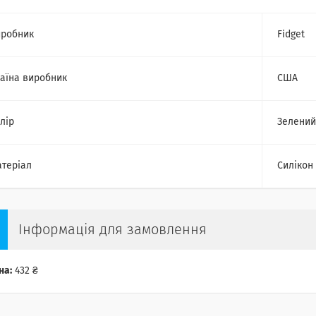
робник
Fidget
аїна виробник
США
лір
Зелений
теріал
Силікон
Інформація для замовлення
на:
432 ₴