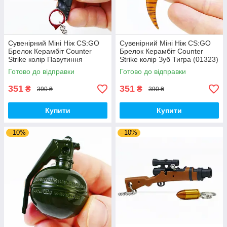
Сувенірний Міні Ніж CS:GO
Сувенірний Міні Ніж CS:GO
Брелок Керамбіт Counter
Брелок Керамбіт Counter
Strike колір Павутиння
Strike колір Зуб Тигра (01323)
(01322)
Готово до відправки
Готово до відправки
351
351
₴
₴
390 ₴
390 ₴
Купити
Купити
–10%
–10%