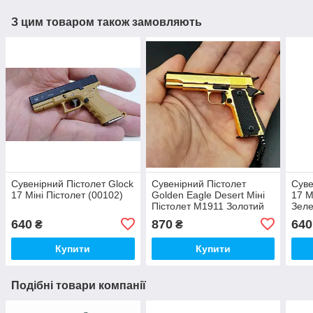
З цим товаром також замовляють
Сувенірний Пістолет Glock
Сувенірний Пістолет
Суве
17 Міні Пістолет (00102)
Golden Eagle Desert Міні
17 М
Пістолет M1911 Золотий
Зеле
(00715)
640
870
640
₴
₴
Купити
Купити
Подібні товари компанії