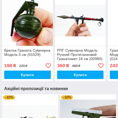
Брелок Граната Сувенірна
РПГ Сувенірна Модель
Гран
Модель 5 см (01529)
Ручний Протитанковий
Моде
Гранатомет 18 см (00980)
(014
198
360
243
₴
₴
220 ₴
400 ₴
Купити
Купити
Акційні пропозиції та новинки
–10%
–10%