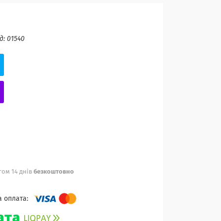
д:
01540
ом 14 днів
безкоштовно