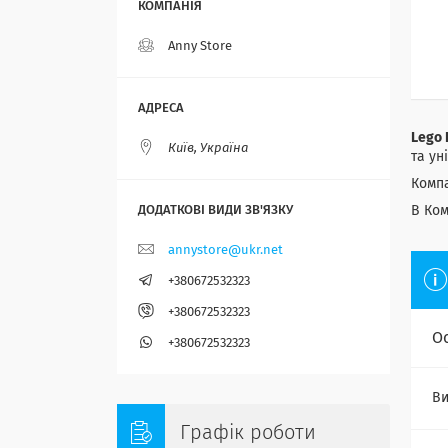
Anny Store
Lego 
Київ, Україна
та ун
Компа
В Ком
annystore@ukr.net
+380672532323
+380672532323
О
+380672532323
Ви
Графік роботи