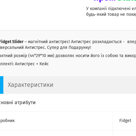
У компанії підключені е
будь-який товар не поки
Fidget Slider
– магнітний антистрес! Антистрес розкладається - впер
іверсальний Антистрес. Супер для Подарунку!
ктний розмір (44*29*10 мм) дозволяє носити його із собою та викор
плекті: Антистрес + Кейс
Характеристики
сновні атрибути
робник
Fidget