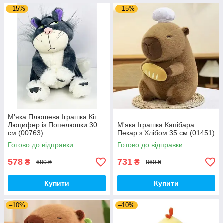
–15%
–15%
М'яка Плюшева Іграшка Кіт
Люцифер із Попелюшки 30
М'яка Іграшка Капібара
см (00763)
Пекар з Хлібом 35 см (01451)
Готово до відправки
Готово до відправки
578
731
₴
₴
680 ₴
860 ₴
Купити
Купити
–10%
–10%