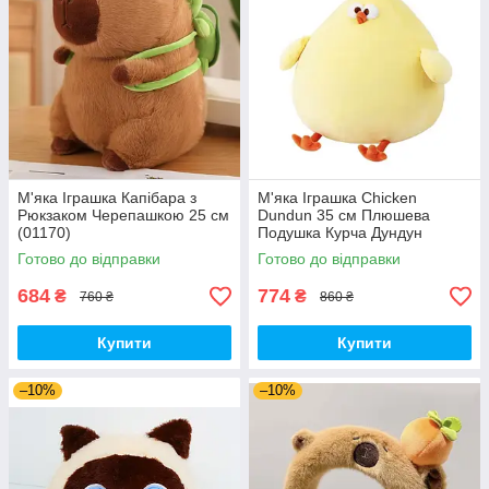
М'яка Іграшка Капібара з
М'яка Іграшка Chicken
Рюкзаком Черепашкою 25 см
Dundun 35 см Плюшева
(01170)
Подушка Курча Дундун
(00905)
Готово до відправки
Готово до відправки
684
774
₴
₴
760 ₴
860 ₴
Купити
Купити
–10%
–10%