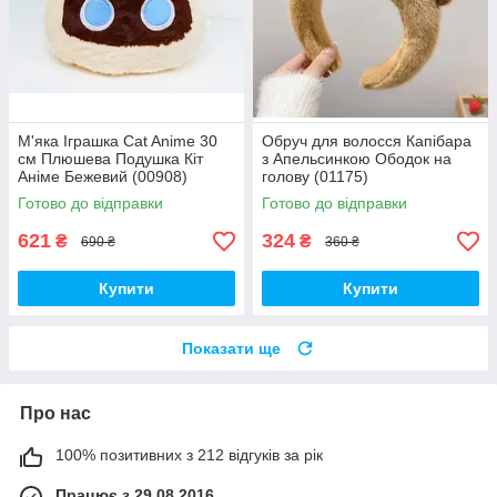
М'яка Іграшка Cat Anime 30
Обруч для волосся Капібара
см Плюшева Подушка Кіт
з Апельсинкою Ободок на
Аніме Бежевий (00908)
голову (01175)
Готово до відправки
Готово до відправки
621
324
₴
₴
690 ₴
360 ₴
Купити
Купити
Показати ще
Про нас
100% позитивних з 212 відгуків за рік
Працює з 29.08.2016