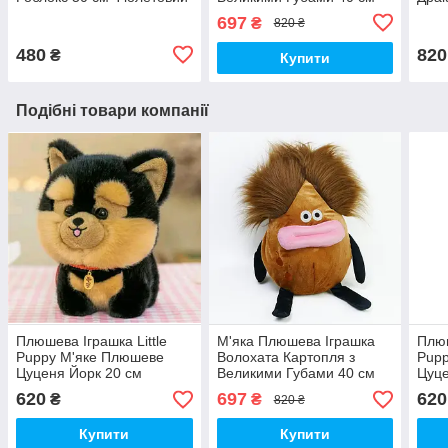
Друг (00150)
Funny Hair Potato (01499)
697
₴
820 ₴
480
820
₴
Купити
Подібні товари компанії
Плюшева Іграшка Little
М'яка Плюшева Іграшка
Плюш
Puppy М'яке Плюшеве
Волохата Картопля з
Pup
Цуценя Йорк 20 см
Великими Губами 40 см
Цуце
(00664)
Funny Hair Potato (01499)
(006
620
697
620
₴
₴
820 ₴
Купити
Купити