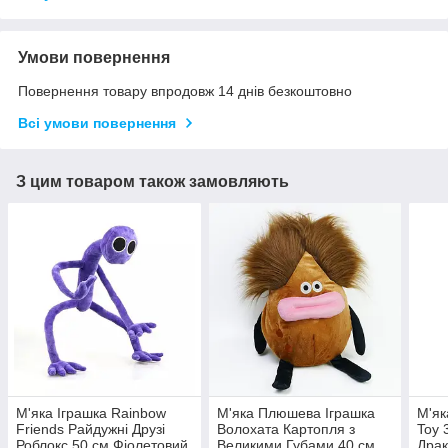
Умови повернення
Повернення товару впродовж 14 днів безкоштовно
Всі умови повернення
З цим товаром також замовляють
М'яка Іграшка Rainbow
М'яка Плюшева Іграшка
М'як
Friends Райдужні Друзі
Волохата Картопля з
Toy 
Роблокс 50 см Фіолетовий
Великими Губами 40 см
Драк