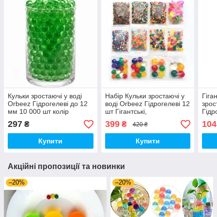
Кульки зростаючі у воді
Набір Кульки зростаючі у
Гіга
Orbeez Гідрогелеві до 12
воді Orbeez Гідрогелеві 12
зрос
мм 10 000 шт колір
шт Гігантські,
Гідр
Зелений (01838)
Перламутрові, Орбіз, що
Різн
297
399
104
₴
₴
420 ₴
світяться (00422)
(000
Купити
Купити
Акційні пропозиції та новинки
–20%
–20%