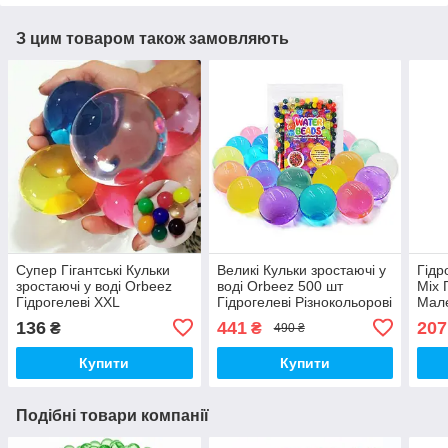
З цим товаром також замовляють
Супер Гігантські Кульки
Великі Кульки зростаючі у
Гідр
зростаючі у воді Orbeez
воді Orbeez 500 шт
Mix Г
Гідрогелеві XXL
Гідрогелеві Різнокольорові
Мале
Різнокольорові 10 шт
(00659)
вигл
136
441
207
₴
₴
490 ₴
(00441)
Купити
Купити
Подібні товари компанії