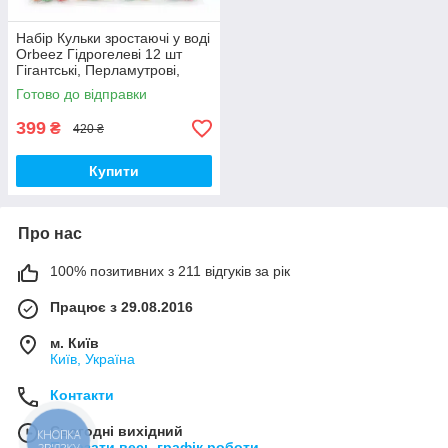
Набір Кульки зростаючі у воді
Orbeez Гідрогелеві 12 шт
Гігантські, Перламутрові,
Орбіз, що світяться (00422)
Готово до відправки
399
₴
420 ₴
Купити
Про нас
100% позитивних з 211 відгуків за рік
Працює з 29.08.2016
м. Київ
Київ, Україна
Контакти
Сьогодні вихідний
КНОПКА
Показати весь графік роботи