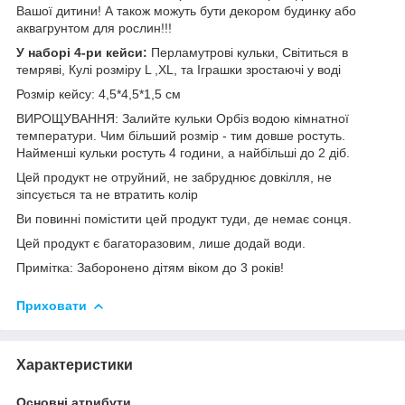
Вашої дитини! А також можуть бути декором будинку або
аквагрунтом для рослин!!!
У наборі 4-ри кейси:
Перламутрові кульки, Світиться в
темряві, Кулі розміру L ,XL, та Іграшки зростаючі у воді
Розмір кейсу: 4,5*4,5*1,5 см
ВИРОЩУВАННЯ: Залийте кульки Орбіз водою кімнатної
температури. Чим більший розмір - тим довше ростуть.
Найменші кульки ростуть 4 години, а найбільші до 2 діб.
Цей продукт не отруйний, не забруднює довкілля, не
зіпсується та не втратить колір
Ви повинні помістити цей продукт туди, де немає сонця.
Цей продукт є багаторазовим, лише додай води.
Примітка: Заборонено дітям віком до 3 років!
Приховати
Характеристики
Основні атрибути