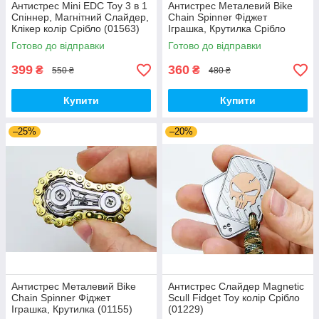
Антистрес Mini EDC Toy 3 в 1
Антистрес Металевий Bike
Спіннер, Магнітний Слайдер,
Chain Spinner Фіджет
Клікер колір Срібло (01563)
Іграшка, Крутилка Срібло
(01154)
Готово до відправки
Готово до відправки
399
360
₴
₴
550 ₴
480 ₴
Купити
Купити
–25%
–20%
Антистрес Металевий Bike
Антистрес Слайдер Magnetic
Chain Spinner Фіджет
Scull Fidget Toy колір Срібло
Іграшка, Крутилка (01155)
(01229)