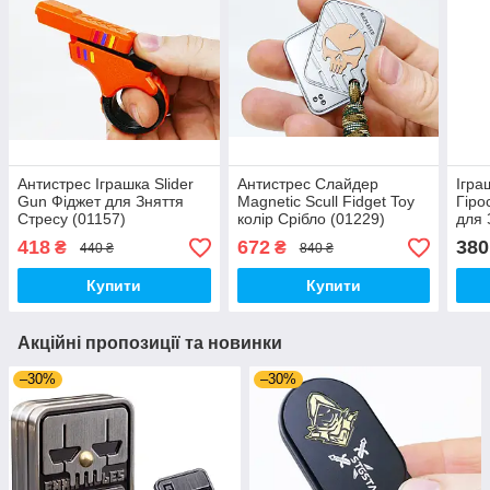
Антистрес Іграшка Slider
Антистрес Слайдер
Ігра
Gun Фіджет для Зняття
Magnetic Scull Fidget Toy
Гіро
Стресу (01157)
колір Срібло (01229)
для 
Сріб
418
672
380
₴
₴
440 ₴
840 ₴
Купити
Купити
Акційні пропозиції та новинки
–30%
–30%