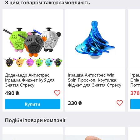
З цим товаром також замовляють
Додекаедр Антистрес
Іграшка Антистрес Win
Ігра
Іграшка Фиджет Куб для
Spin Гіроскоп, Крутилка,
Спін
Зняття Стресу
Фіджет для Зняття Стресу
Потт
Синій (00646)
Град
490
378
₴
330
₴
Купити
Подібні товари компанії