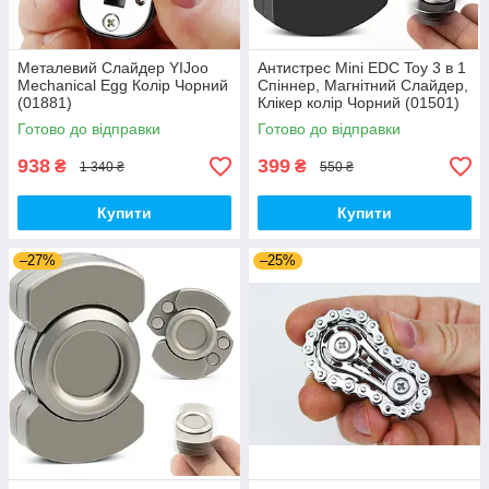
Металевий Слайдер YIJoo
Антистрес Mini EDC Toy 3 в 1
Mechanical Egg Колір Чорний
Спіннер, Магнітний Слайдер,
(01881)
Клікер колір Чорний (01501)
Готово до відправки
Готово до відправки
938
399
₴
₴
1 340 ₴
550 ₴
Купити
Купити
–27%
–25%