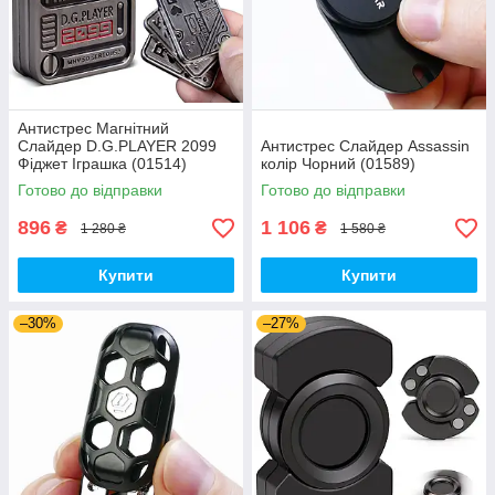
Антистрес Магнітний
Слайдер D.G.PLAYER 2099
Антистрес Слайдер Assassin
Фіджет Іграшка (01514)
колір Чорний (01589)
Готово до відправки
Готово до відправки
896
1 106
₴
₴
1 280 ₴
1 580 ₴
Купити
Купити
–30%
–27%