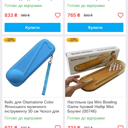
Готово до відправки
Готово до відправки
833
765
₴
₴
980 ₴
850 ₴
Купити
Купити
–10%
–10%
Кейс для Otamatone Color
Настільна гра Mini Bowling
Японського музичного
Game Ігровий Набір Міні
інструменту 30 см Чохол для
Боулінг (00746)
Отаматону (00464)
Готово до відправки
Готово до відправки
621
324
₴
₴
690 ₴
360 ₴