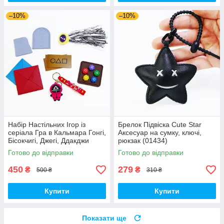
–10%
–10%
Набір Настільних Ігор із
Брелок Підвіска Cute Star
серіала Гра в Кальмара Гонгі,
Аксесуар на сумку, ключі,
Бісокчигі, Джегі, Ддакджи
рюкзак (01434)
(01311)
Готово до відправки
Готово до відправки
450
279
₴
₴
500 ₴
310 ₴
Купити
Купити
Показати ще