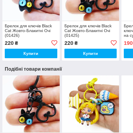
Брелок для ключів Black
Брелок для ключів Black
Брел
Cat Жовто-Блакитні Очі
Cat Жовто-Блакитні Очі
ключ
(01426)
(01425)
на с
220
220
190
₴
₴
Купити
Купити
Подібні товари компанії