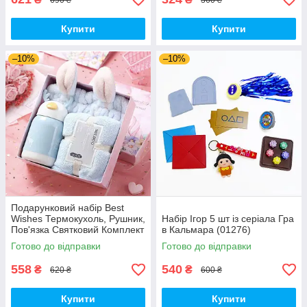
Купити
Купити
–10%
–10%
Подарунковий набір Best
Wishes Термокухоль, Рушник,
Набір Ігор 5 шт із серіала Гра
Пов'язка Святковий Комплект
в Кальмара (01276)
Блакитний 3 шт (00947)
Готово до відправки
Готово до відправки
558
540
₴
₴
620 ₴
600 ₴
Купити
Купити