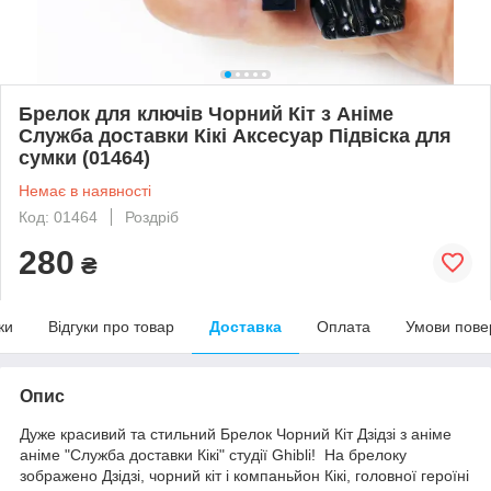
Брелок для ключів Чорний Кіт з Аніме
Служба доставки Кікі Аксесуар Підвіска для
сумки (01464)
Немає в наявності
Код: 01464
Роздріб
280
₴
ки
Відгуки про товар
Доставка
Оплата
Умови пове
Опис
Дуже красивий та стильний Брелок Чорний Кіт Дзідзі з аніме
аніме "Служба доставки Кікі" студії Ghibli! На брелоку
зображено Дзідзі, чорний кіт і компаньйон Кікі, головної героїні