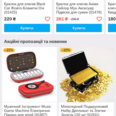
Брелок для ключів Black
Брелок для ключів Аніме
Брел
Cat Жовто-Блакитні Очі
Сейлор Мун Аксесуар
ключ
(01425)
Підвіска для сумки (01478)
Квад
220
261
180
₴
₴
290 ₴
Купити
Купити
Акційні пропозиції та новинки
–15%
–10%
Музичний Інструмент Music
Мініатюрний Подарунковий
Game Machine Електричне
Набір Дипломат та Злитки
Піаніно для дітей (01807)
Золота 120 шт (01911)