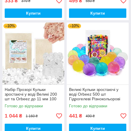
333
495
₴
₴
370 ₴
550 ₴
Купити
Купити
–10%
–10%
Набір Прозорі Кульки
Великі Кульки зростаючі у
зростаючі у воді Великі 200
воді Orbeez 500 шт
шт та Orbeez до 11 мм 100
Гідрогелеві Різнокольорові
000 шт (01651)
(00659)
Готово до відправки
Готово до відправки
1 044
441
₴
₴
1 160 ₴
490 ₴
Купити
Купити