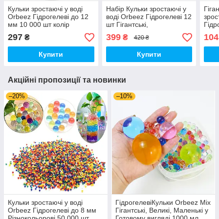
Кульки зростаючі у воді
Набір Кульки зростаючі у
Гіга
Orbeez Гідрогелеві до 12
воді Orbeez Гідрогелеві 12
зрос
мм 10 000 шт колір
шт Гігантські,
Гідр
Зелений (01838)
Перламутрові, Орбіз, що
Різн
297
399
104
₴
₴
420 ₴
світяться (00422)
(000
Купити
Купити
Акційні пропозиції та новинки
–20%
–10%
Кульки зростаючі у воді
ГідрогелевіКульки Orbeez Mix
Orbeez Гідрогелеві до 8 мм
Гігантські, Великі, Маленькі у
Різнокольорові 50 000 шт
Готовому вигляді 1000 мл