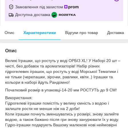
Замовлення під захистом
Доступна доставка
Опис
Характеристики
Відгуки про товар
Доставка
Опис
Великі Іграшки, що ростуть у воді ОРБІЗ XL! У Наборі 20 шт –
чисті, без добавок та ароматизаторів! Набір різних
гідрогелевих іграшок, що ростуть у воді Морської Тематики і
не тільки (черепашки, зірочки, равлики, квіти..) Іграшки та
кольори в наборі йдуть Рандомно!
Початковий розмір в упаковці-14-20 мм РОСТУТЬ до 9 СМ!
Використання:
Гідрогелеві іграшки помістіть у велику ємність з водою і
залиште рости не менше ніж на 2 доби!
Коли іграшки почнуть зменшуватись у розмірі, знову залийте
водою, а також бажано після гри знову занурювати їх у воду.
Гідро-іграшки подарують Вашому малюкові нові неймовірні