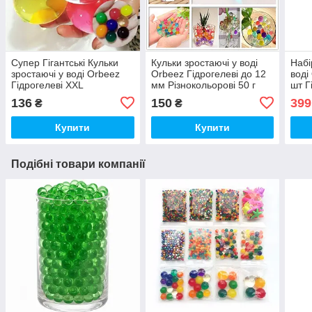
Супер Гігантські Кульки
Кульки зростаючі у воді
Набі
зростаючі у воді Orbeez
Orbeez Гідрогелеві до 12
воді
Гідрогелеві XXL
мм Різнокольорові 50 г
шт Гі
Різнокольорові 10 шт
(00442)
Перл
136
150
399
₴
₴
(00441)
світ
Купити
Купити
Подібні товари компанії