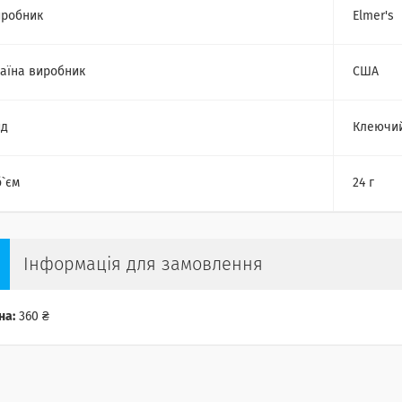
робник
Elmer's
аїна виробник
США
ид
Клеючий
`єм
24 г
Інформація для замовлення
на:
360 ₴