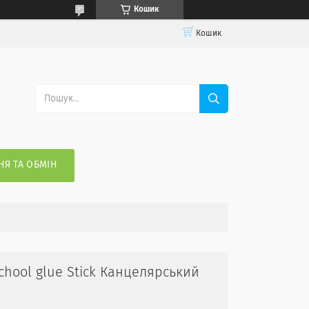
Кошик
Кошик
Я ТА ОБМІН
School glue Stick Канцелярський