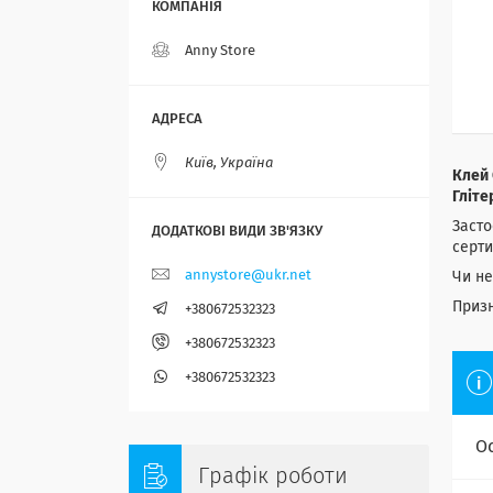
Anny Store
Київ, Україна
Клей 
Гліте
Засто
серти
annystore@ukr.net
Чи не
Призн
+380672532323
+380672532323
+380672532323
О
Графік роботи