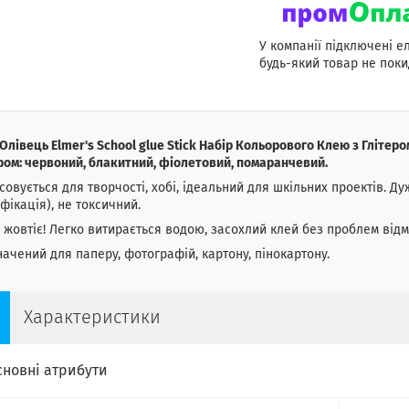
У компанії підключені е
будь-який товар не поки
Олівець Elmer's School glue Stick Набір Кольорового Клею з Глітером
ром: червоний, блакитний, фіолетовий, помаранчевий.
совується для творчості, хобі, ідеальний для шкільних проектів. Ду
фікація), не токсичний.
 жовтіє! Легко витирається водою, засохлий клей без проблем відм
ачений для паперу, фотографій, картону, пінокартону.
Характеристики
сновні атрибути