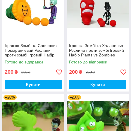
Іграшка Зомбі та Соняшник
Іграшка Зомбі та Халапеньо
Помаранчевий Рослини
Рослини проти зомбі Ігровий
проти зомбі Ігровий Набір
Набір Plants vs Zombies
Plants vs Zombies (00180)
(00226)
Готово до відправки
Готово до відправки
200
200
₴
₴
250 ₴
250 ₴
Купити
Купити
–20%
–20%