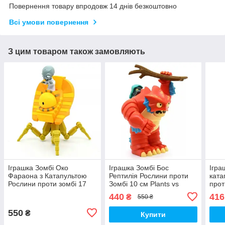
Повернення товару впродовж 14 днів безкоштовно
Всі умови повернення
З цим товаром також замовляють
Іграшка Зомбі Око
Іграшка Зомбі Бос
Ігра
Фараона з Катапультою
Рептилія Рослини проти
ката
Рослини проти зомбі 17
Зомбі 10 см Plants vs
прот
см Plants vs Zombies
Zombies (00144)
vs Z
440
416
₴
550 ₴
(00143)
550
₴
Купити