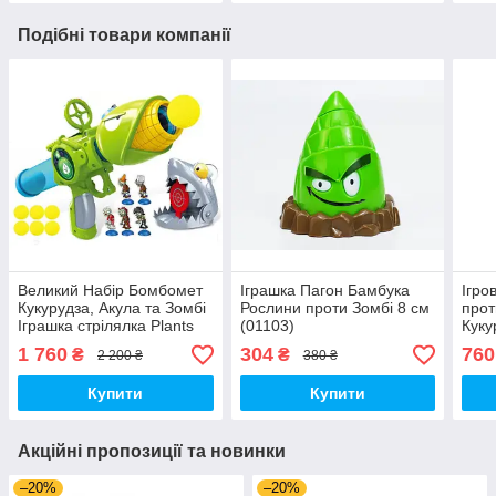
Подібні товари компанії
Великий Набір Бомбомет
Іграшка Пагон Бамбука
Ігро
Кукурудза, Акула та Зомбі
Рослини проти Зомбі 8 см
прот
Іграшка стрілялка Plants
(01103)
Куку
vs Zombies (00279)
vs Z
1 760
304
760
₴
₴
2 200 ₴
380 ₴
Купити
Купити
Акційні пропозиції та новинки
–20%
–20%