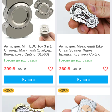
Антистрес Mini EDC Toy 3 в 1
Антистрес Металевий Bike
Спіннер, Магнітний Слайдер,
Chain Spinner Фіджет
Клікер колір Срібло (01563)
Іграшка, Крутилка Срібло
(01154)
Готово до відправки
Готово до відправки
399
360
₴
₴
550 ₴
480 ₴
Купити
Купити
–25%
–20%