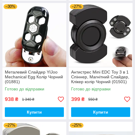
–30%
–27%
Металевий Слайдер YIJoo
Антистрес Mini EDC Toy 3 в 1
Mechanical Egg Колір Чорний
Спіннер, Магнітний Слайдер,
(01881)
Клікер колір Чорний (01501)
Готово до відправки
Готово до відправки
938
399
₴
₴
1 340 ₴
550 ₴
Купити
Купити
–27%
–25%