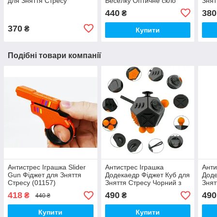
для Зняття Стресу
Веселку Оптичне скло
Знят
Градієнт (00625)
(00823)
(011
440
380
₴
370
₴
Купити
Подібні товари компанії
Антистрес Іграшка Slider
Антистрес Іграшка
Анти
Gun Фіджет для Зняття
Додекаедр Фіджет Куб для
Доде
Стресу (01157)
Зняття Стресу Чорний з
Знят
помаранчевими кнопками
(006
418
490
490
₴
₴
440 ₴
(00643)
Купити
Купити