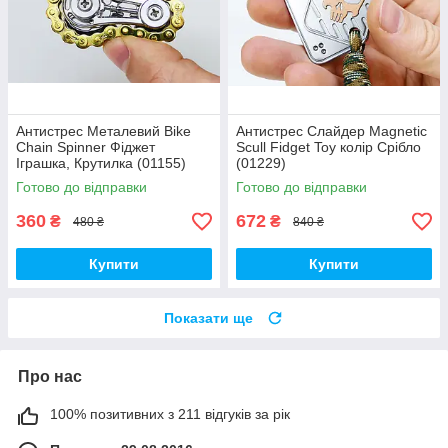
Антистрес Металевий Bike
Антистрес Слайдер Magnetic
Chain Spinner Фіджет
Scull Fidget Toy колір Срібло
Іграшка, Крутилка (01155)
(01229)
Готово до відправки
Готово до відправки
360
672
₴
₴
480 ₴
840 ₴
Купити
Купити
Показати ще
Про нас
100% позитивних з 211 відгуків за рік