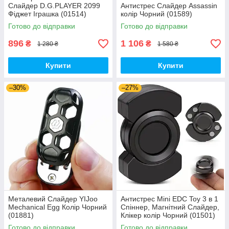
Слайдер D.G.PLAYER 2099
Антистрес Слайдер Assassin
Фіджет Іграшка (01514)
колір Чорний (01589)
Готово до відправки
Готово до відправки
896
1 106
₴
₴
1 280 ₴
1 580 ₴
Купити
Купити
–30%
–27%
Металевий Слайдер YIJoo
Антистрес Mini EDC Toy 3 в 1
Mechanical Egg Колір Чорний
Спіннер, Магнітний Слайдер,
(01881)
Клікер колір Чорний (01501)
Готово до відправки
Готово до відправки