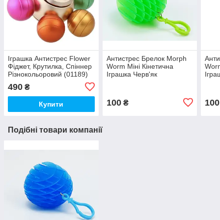
Іграшка Антистрес Flower
Антистрес Брелок Morph
Анти
Фіджет, Крутилка, Спіннер
Worm Міні Кінетична
Worm
Різнокольоровий (01189)
Іграшка Черв'як
Ігра
Розтягуючий Зелений
Розт
490
₴
(00365)
(003
100
100
₴
Купити
Подібні товари компанії