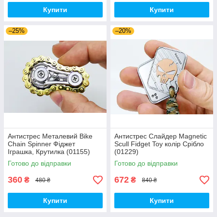
Купити
Купити
–25%
–20%
Антистрес Металевий Bike
Антистрес Слайдер Magnetic
Chain Spinner Фіджет
Scull Fidget Toy колір Срібло
Іграшка, Крутилка (01155)
(01229)
Готово до відправки
Готово до відправки
360
672
₴
₴
480 ₴
840 ₴
Купити
Купити