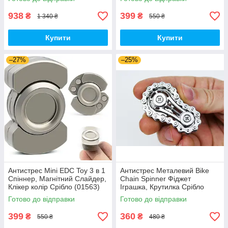
938
399
₴
₴
1 340 ₴
550 ₴
Купити
Купити
–27%
–25%
Антистрес Mini EDC Toy 3 в 1
Антистрес Металевий Bike
Спіннер, Магнітний Слайдер,
Chain Spinner Фіджет
Клікер колір Срібло (01563)
Іграшка, Крутилка Срібло
(01154)
Готово до відправки
Готово до відправки
399
360
₴
₴
550 ₴
480 ₴