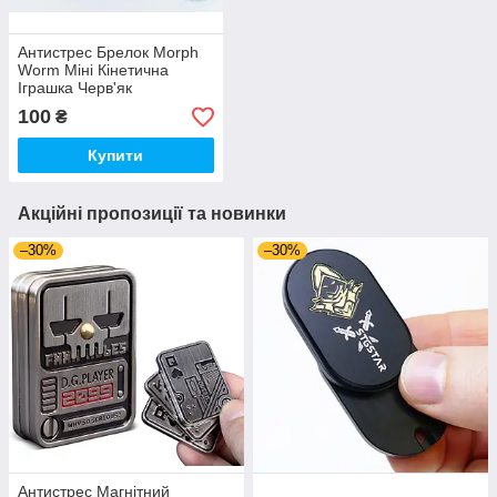
Антистрес Брелок Morph
Worm Міні Кінетична
Іграшка Черв'як
Розтягуючий Блакитний
100
₴
(00504)
Купити
Акційні пропозиції та новинки
–30%
–30%
Антистрес Магнітний