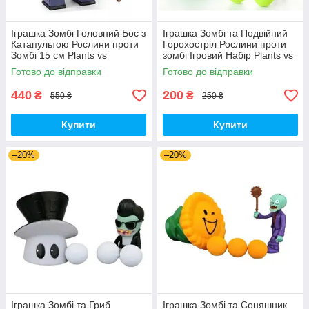
Іграшка Зомбі Головний Бос з
Іграшка Зомбі та Подвійний
Катапультою Рослини проти
Горохостріл Рослини проти
Зомбі 15 см Plants vs
зомбі Ігровий Набір Plants vs
Zombies (00140)
Zombies (00173)
Готово до відправки
Готово до відправки
440
200
₴
₴
550 ₴
250 ₴
Купити
Купити
–20%
–20%
Іграшка Зомбі та Гриб
Іграшка Зомбі та Соняшник