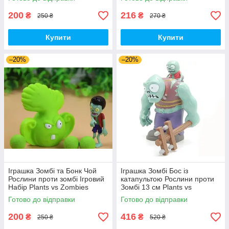
200
216
₴
₴
250 ₴
270 ₴
Купити
Купити
–20%
–20%
Іграшка Зомбі та Бонк Чой
Іграшка Зомбі Бос із
Рослини проти зомбі Ігровий
катапультою Рослини проти
Набір Plants vs Zombies
Зомбі 13 см Plants vs
(00287)
Zombies Зомбі (00230)
Готово до відправки
Готово до відправки
200
416
₴
₴
250 ₴
520 ₴