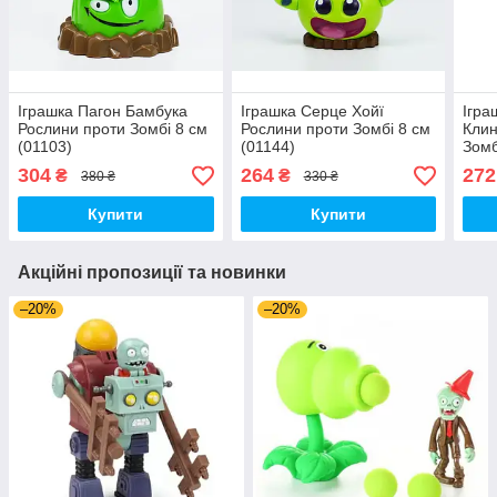
Іграшка Пагон Бамбука
Іграшка Серце Хойї
Ігра
Рослини проти Зомбі 8 см
Рослини проти Зомбі 8 см
Клин
(01103)
(01144)
Зомб
304
264
272
₴
₴
380 ₴
330 ₴
Купити
Купити
Акційні пропозиції та новинки
–20%
–20%