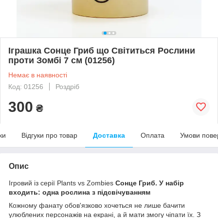
Іграшка Сонце Гриб що Світиться Рослини
проти Зомбі 7 см (01256)
Немає в наявності
Код: 01256
Роздріб
300
₴
ки
Відгуки про товар
Доставка
Оплата
Умови пове
Опис
Ігровий із серії Plants vs Zombies
Сонце Гриб. У набір
входить: одна рослина з підсвічуванням
Кожному фанату обов'язково хочеться не лише бачити
улюблених персонажів на екрані, а й мати змогу чіпати їх. З