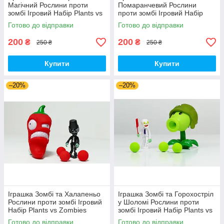
Магічний Рослини проти
Помаранчевий Рослини
зомбі Ігровий Набір Plants vs
проти зомбі Ігровий Набір
Zombies (00179)
Plants vs Zombies (00180)
Готово до відправки
Готово до відправки
200
200
₴
₴
250 ₴
250 ₴
Купити
Купити
–20%
–20%
Іграшка Зомбі та Халапеньо
Іграшка Зомбі та Горохостріл
Рослини проти зомбі Ігровий
у Шоломі Рослини проти
Набір Plants vs Zombies
зомбі Ігровий Набір Plants vs
(00226)
Zombies (00435)
Готово до відправки
Готово до відправки