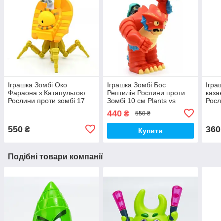
Іграшка Зомбі Око
Іграшка Зомбі Бос
Ігра
Фараона з Катапультою
Рептилія Рослини проти
каза
Рослини проти зомбі 17
Зомбі 10 см Plants vs
Росл
см Plants vs Zombies
Zombies (00144)
см P
440
₴
550 ₴
(00143)
(007
550
360
₴
Купити
Подібні товари компанії