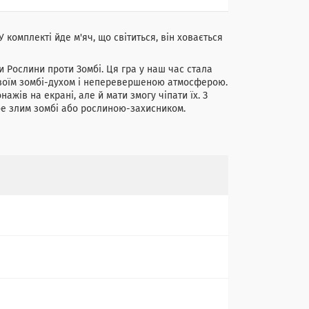
У комплекті йде м'яч, що світиться, він ховається
ри Рослини проти Зомбі. Ця гра у наш час стала
 своїм зомбі-духом і неперевершеною атмосферою.
ів на екрані, але й мати змогу чіпати їх. З
бе злим зомбі або рослиною-захисником.