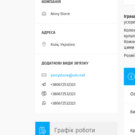
Anny Store
Іграш
усере
Колек
культ
Кожно
Київ, Україна
цими 
Розмі
annystore@ukr.net
+380672532323
О
+380672532323
+380672532323
Ви
Графік роботи
Кр