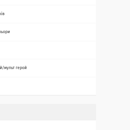
ків
льори
й/мульт герой