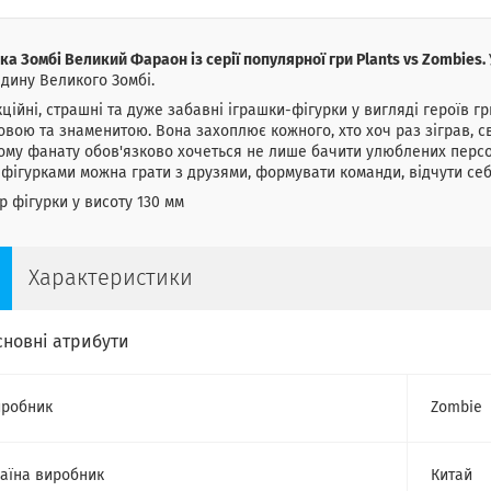
ка Зомбі Великий Фараон із серії популярної гри Plants vs Zombies.
дину Великого Зомбі.
ційні, страшні та дуже забавні іграшки-фігурки у вигляді героїв г
овою та знаменитою. Вона захоплює кожного, хто хоч раз зіграв,
му фанату обов'язково хочеться не лише бачити улюблених персонаж
фігурками можна грати з друзями, формувати команди, відчути се
р фігурки у висоту 130 мм
Характеристики
сновні атрибути
робник
Zombie
аїна виробник
Китай