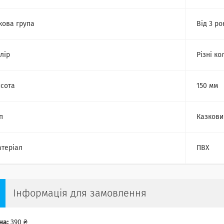
кова група
Від 3 ро
лір
Різні ко
сота
150 мм
п
Казкови
теріал
ПВХ
Інформація для замовлення
на:
390 ₴