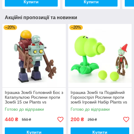
Купити
Купити
Акційні пропозиції та новинки
–20%
–20%
Іграшка Зомбі Головний Бос з
Іграшка Зомбі та Подвійний
Катапультою Рослини проти
Горохостріл Рослини проти
Зомбі 15 см Plants vs
зомбі Ігровий Набір Plants vs
Zombies (00140)
Zombies (00173)
Готово до відправки
Готово до відправки
440
200
₴
₴
550 ₴
250 ₴
Купити
Купити