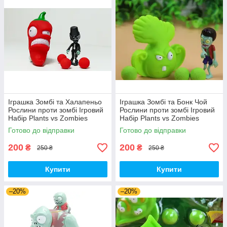
Іграшка Зомбі та Халапеньо
Іграшка Зомбі та Бонк Чой
Рослини проти зомбі Ігровий
Рослини проти зомбі Ігровий
Набір Plants vs Zombies
Набір Plants vs Zombies
(00226)
(00287)
Готово до відправки
Готово до відправки
200
200
₴
₴
250 ₴
250 ₴
Купити
Купити
–20%
–20%