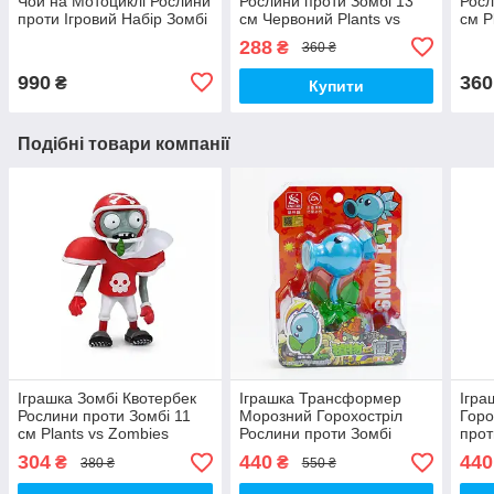
Чой на Мотоциклі Рослини
Рослини проти Зомбі 13
Росл
проти Ігровий Набір Зомбі
см Червоний Plants vs
см P
Plants vs Zombies (00026)
Zombies (00008)
(000
288
₴
360 ₴
990
360
₴
Купити
Подібні товари компанії
Іграшка Зомбі Квотербек
Іграшка Трансформер
Ігр
Рослини проти Зомбі 11
Морозний Горохостріл
Горо
см Plants vs Zombies
Рослини проти Зомбі
прот
(00104)
Ігровий Набір Plants vs
Набі
304
440
440
₴
₴
380 ₴
550 ₴
Zombies (01296)
(002