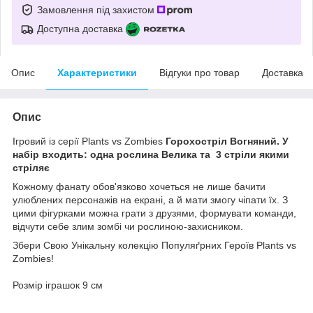
Замовлення під захистом
Доступна доставка
Опис
Характеристики
Відгуки про товар
Доставка
Опис
Ігровий із серії Plants vs Zombies
Горохостріл Вогняний
. У
набір входить: одна рослина Велика та 3 стріли якими
стріляє
Кожному фанату обов'язково хочеться не лише бачити
улюблених персонажів на екрані, а й мати змогу чіпати їх. З
цими фігурками можна грати з друзями, формувати команди,
відчути себе злим зомбі чи рослиною-захисником.
Збери Свою Унікальну колекцію Популяґрних Героїв Plants vs
Zombies!
Розмір іграшок 9 см