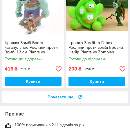
Іграшка Зомбі Бос із
Іграшка Зомбі та Горох
катапультою Рослини проти
Рослини проти зомбі Ігровий
Зомбі 13 см Plants vs
Набір Plants vs Zombies
Zombies Зомбі (00230)
(00252)
Готово до відправки
Готово до відправки
416
200
₴
₴
520 ₴
250 ₴
Купити
Купити
Показати ще
Про нас
100% позитивних з 211 відгуків за рік