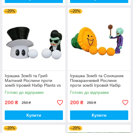
–20%
–20%
Іграшка Зомбі та Гриб
Іграшка Зомбі та Соняшник
Магічний Рослини проти
Помаранчевий Рослини
зомбі Ігровий Набір Plants vs
проти зомбі Ігровий Набір
Zombies (00179)
Plants vs Zombies (00180)
Готово до відправки
Готово до відправки
200
200
₴
₴
250 ₴
250 ₴
Купити
Купити
–20%
–20%