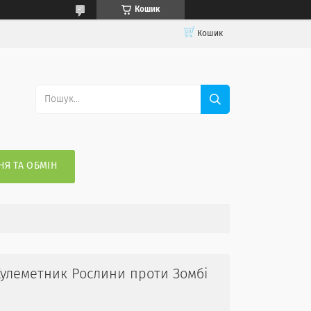
Кошик
Кошик
Я ТА ОБМІН
 Кулеметник Рослини проти Зомбі