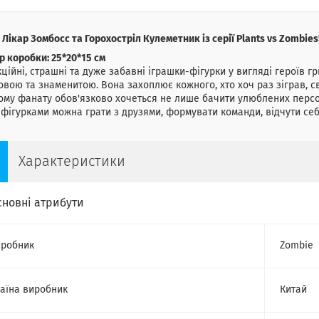
 Лікар Зомбосс та Горохостріл Кулеметник із серії Plants vs Zombies!
р коробки: 25*20*15 см
ційні, страшні та дуже забавні іграшки-фігурки у вигляді героїв г
овою та знаменитою. Вона захоплює кожного, хто хоч раз зіграв,
му фанату обов'язково хочеться не лише бачити улюблених персонаж
фігурками можна грати з друзями, формувати команди, відчути се
Характеристики
сновні атрибути
робник
Zombie
аїна виробник
Китай