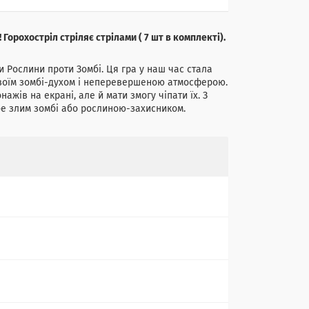
 Горохостріл стріляє стрілами ( 7 шт в комплекті).
ри Рослини проти Зомбі. Ця гра у наш час стала
 своїм зомбі-духом і неперевершеною атмосферою.
ів на екрані, але й мати змогу чіпати їх. З
бе злим зомбі або рослиною-захисником.