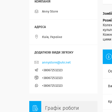
Anny Store
Зомбі
Розмі
Колек
культ
Кожно
Київ, Україна
цими 
annystore@ukr.net
+380672532323
О
+380672532323
+380672532323
Ви
Кр
Графік роботи