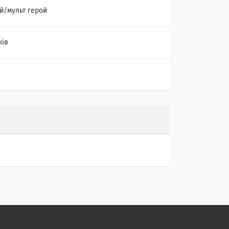
й/мульт герой
ків