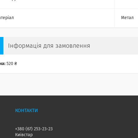
теріал
Метал
Інформація для замовлення
на:
520 ₴
+380 (67) 253-23-23
Київстар