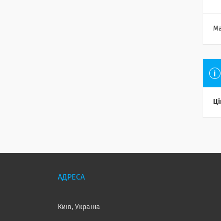
Ма
Ці
Київ, Україна