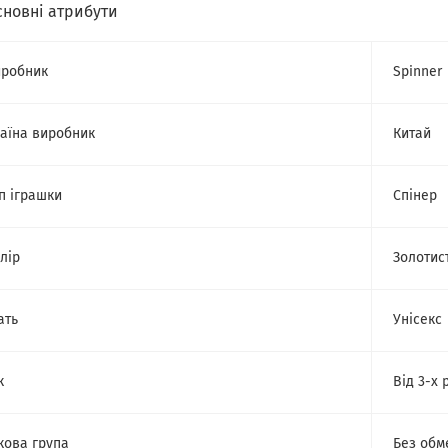
сновні атрибути
робник
Spinner
аїна виробник
Китай
п іграшки
Спінер
лір
Золотис
ать
Унісекс
к
Від 3-х 
кова група
Без обм