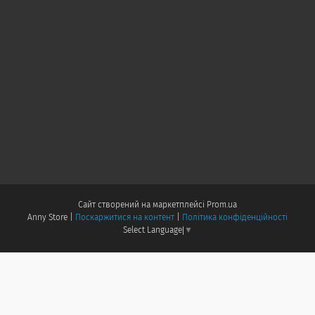
Сайт створений на маркетплейсі
Prom.ua
Anny Store |
Поскаржитися на контент
|
Політика конфіденційності
Select Language
▼