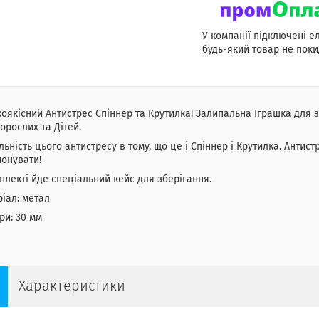
У компанії підключені е
будь-який товар не поки
оякісний Антистрес Спіннер та Крутилка! Залипальна Іграшка для зн
орослих та Дітей.
льність цього антистресу в тому, що це і Спіннер і Крутилка. Антис
онувати!
плекті йде спеціальний кейс для зберігання.
іал: метал
ри: 30 мм
Характеристики