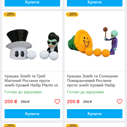
Купити
Купити
–20%
–20%
Іграшка Зомбі та Гриб
Іграшка Зомбі та Соняшник
Магічний Рослини проти
Помаранчевий Рослини
зомбі Ігровий Набір Plants vs
проти зомбі Ігровий Набір
Zombies (00179)
Plants vs Zombies (00180)
Готово до відправки
Готово до відправки
200
200
₴
₴
250 ₴
250 ₴
Купити
Купити
–20%
–20%