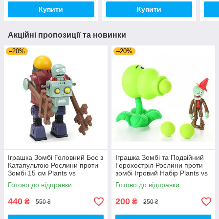
Купити
Купити
Акційні пропозиції та новинки
–20%
–20%
Іграшка Зомбі Головний Бос з
Іграшка Зомбі та Подвійний
Катапультою Рослини проти
Горохостріл Рослини проти
Зомбі 15 см Plants vs
зомбі Ігровий Набір Plants vs
Zombies (00140)
Zombies (00173)
Готово до відправки
Готово до відправки
440
200
₴
₴
550 ₴
250 ₴