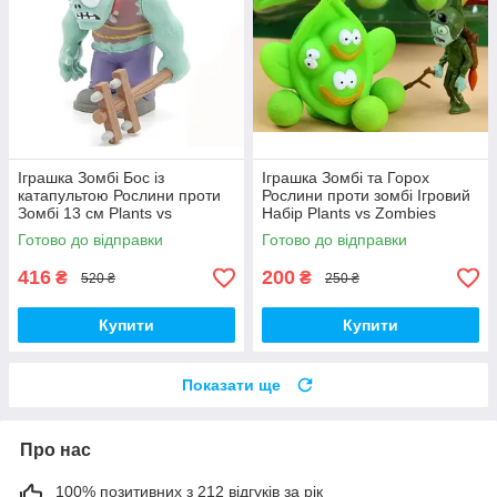
Іграшка Зомбі Бос із
Іграшка Зомбі та Горох
катапультою Рослини проти
Рослини проти зомбі Ігровий
Зомбі 13 см Plants vs
Набір Plants vs Zombies
Zombies Зомбі (00230)
(00252)
Готово до відправки
Готово до відправки
416
200
₴
₴
520 ₴
250 ₴
Купити
Купити
Показати ще
Про нас
100% позитивних з 212 відгуків за рік