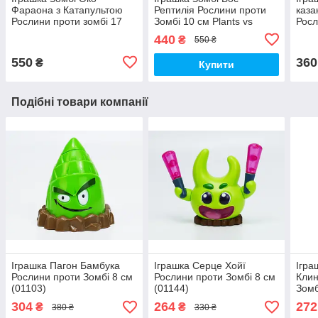
Фараона з Катапультою
Рептилія Рослини проти
каза
Рослини проти зомбі 17
Зомбі 10 см Plants vs
Росл
см Plants vs Zombies
Zombies (00144)
см P
440
₴
550 ₴
(00143)
(007
550
360
₴
Купити
Подібні товари компанії
Іграшка Пагон Бамбука
Іграшка Серце Хойї
Ігра
Рослини проти Зомбі 8 см
Рослини проти Зомбі 8 см
Клин
(01103)
(01144)
Зомб
304
264
272
₴
₴
380 ₴
330 ₴