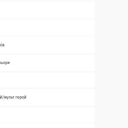
ків
льори
й/мульт герой