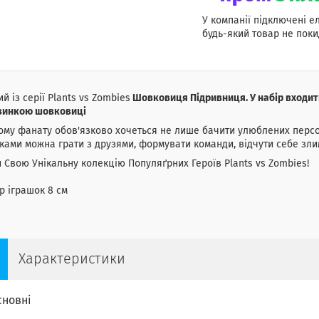
У компанії підключені е
будь-який товар не поки
ий із серії Plants vs Zombies
Шовковиця Підривниця. У набір входить
винкою шовковиці
му фанату обов'язково хочеться не лише бачити улюблених персонаж
ками можна грати з друзями, формувати команди, відчути себе зл
 Свою Унікальну колекцію Популяґрних Героїв Plants vs Zombies!
р іграшок 8 см
Характеристики
сновні