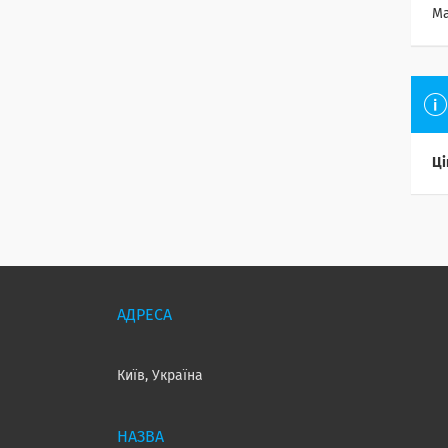
Ма
Ці
Київ, Україна