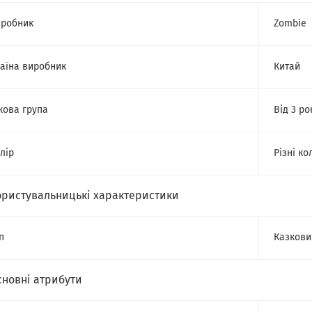
робник
Zombie
аїна виробник
Китай
кова група
Від 3 ро
лір
Різні ко
ористувальницькі характеристики
п
Казкови
сновні атрибути