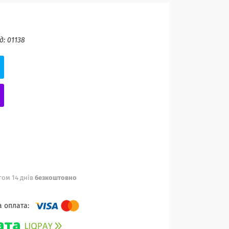
д:
01138
ом 14 днів
безкоштовно