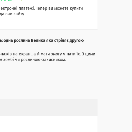
лектронні платежі. Тепер ви можете купити
даючи сайту.
: одна рослина Велика яка стріляє другою
ів на екрані, а й мати змогу чіпати їх. З цими
им зомбі чи рослиною-захисником.