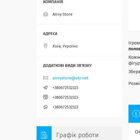
Anny Store
Ігров
Київ, Україна
поло
Кожно
фігур
Збери
annystore@ukr.net
Розмі
+380672532323
+380672532323
+380672532323
О
Графік роботи