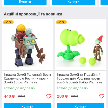
Купити
Купити
Акційні пропозиції та новинки
–20%
–20%
Іграшка Зомбі Головний Бос з
Іграшка Зомбі та Подвійний
Катапультою Рослини проти
Горохостріл Рослини проти
Зомбі 15 см Plants vs
зомбі Ігровий Набір Plants vs
Zombies (00140)
Zombies (00173)
Готово до відправки
Готово до відправки
440
200
₴
₴
550 ₴
250 ₴
Купити
Купити