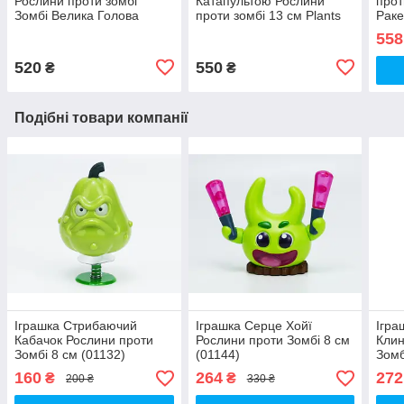
Рослини проти зомбі
Катапультою Рослини
прот
Зомбі Велика Голова
проти зомбі 13 см Plants
Раке
Зомбі Plants vs Zombies
vs Zombies (00003)
Zomb
558
(00803)
520
550
₴
₴
Подібні товари компанії
Іграшка Стрибаючий
Іграшка Серце Хойї
Ігра
Кабачок Рослини проти
Рослини проти Зомбі 8 см
Клин
Зомбі 8 см (01132)
(01144)
Зомб
160
264
272
₴
₴
200 ₴
330 ₴