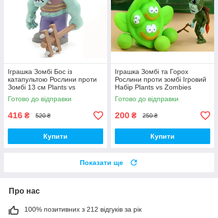
Іграшка Зомбі Бос із
Іграшка Зомбі та Горох
катапультою Рослини проти
Рослини проти зомбі Ігровий
Зомбі 13 см Plants vs
Набір Plants vs Zombies
Zombies Зомбі (00230)
(00252)
Готово до відправки
Готово до відправки
416
200
₴
₴
520 ₴
250 ₴
Купити
Купити
Показати ще
Про нас
100% позитивних з 212 відгуків за рік