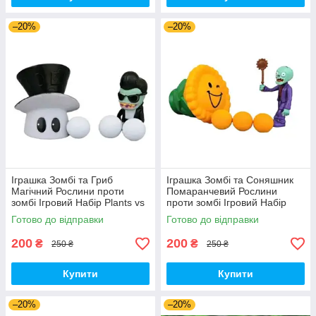
–20%
–20%
Іграшка Зомбі та Гриб
Іграшка Зомбі та Соняшник
Магічний Рослини проти
Помаранчевий Рослини
зомбі Ігровий Набір Plants vs
проти зомбі Ігровий Набір
Zombies (00179)
Plants vs Zombies (00180)
Готово до відправки
Готово до відправки
200
200
₴
₴
250 ₴
250 ₴
Купити
Купити
–20%
–20%