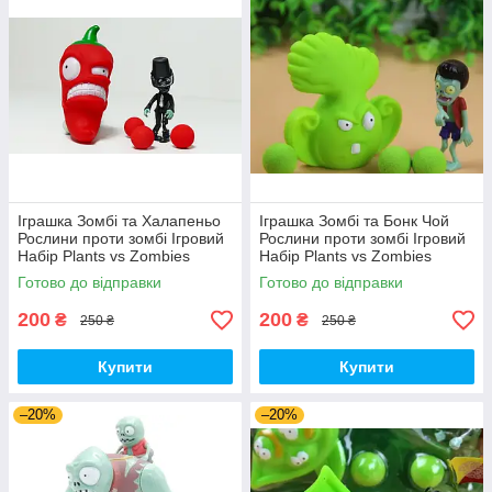
Іграшка Зомбі та Халапеньо
Іграшка Зомбі та Бонк Чой
Рослини проти зомбі Ігровий
Рослини проти зомбі Ігровий
Набір Plants vs Zombies
Набір Plants vs Zombies
(00226)
(00287)
Готово до відправки
Готово до відправки
200
200
₴
₴
250 ₴
250 ₴
Купити
Купити
–20%
–20%