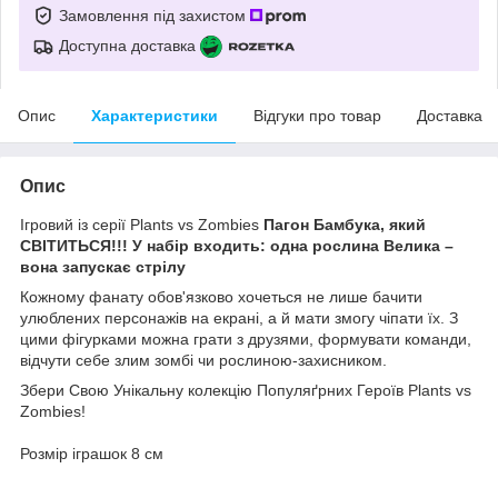
Замовлення під захистом
Доступна доставка
Опис
Характеристики
Відгуки про товар
Доставка
Опис
Ігровий із серії Plants vs Zombies
Пагон Бамбука, який
СВІТИТЬСЯ!!! У набір входить: одна рослина Велика –
вона запускає стрілу
Кожному фанату обов'язково хочеться не лише бачити
улюблених персонажів на екрані, а й мати змогу чіпати їх. З
цими фігурками можна грати з друзями, формувати команди,
відчути себе злим зомбі чи рослиною-захисником.
Збери Свою Унікальну колекцію Популяґрних Героїв Plants vs
Zombies!
Розмір іграшок 8 см