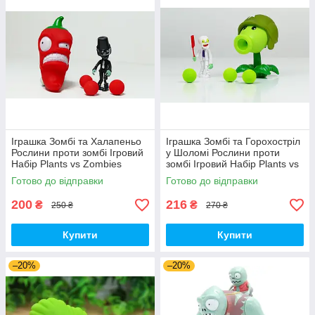
Іграшка Зомбі та Халапеньо
Іграшка Зомбі та Горохостріл
Рослини проти зомбі Ігровий
у Шоломі Рослини проти
Набір Plants vs Zombies
зомбі Ігровий Набір Plants vs
(00226)
Zombies (00435)
Готово до відправки
Готово до відправки
200
216
₴
₴
250 ₴
270 ₴
Купити
Купити
–20%
–20%