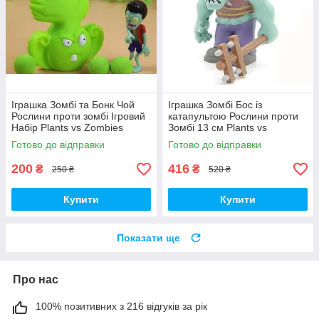
Іграшка Зомбі та Бонк Чой
Іграшка Зомбі Бос із
Рослини проти зомбі Ігровий
катапультою Рослини проти
Набір Plants vs Zombies
Зомбі 13 см Plants vs
(00287)
Zombies Зомбі (00230)
Готово до відправки
Готово до відправки
200
416
₴
₴
250 ₴
520 ₴
Купити
Купити
Показати ще
Про нас
100% позитивних з 216 відгуків за рік