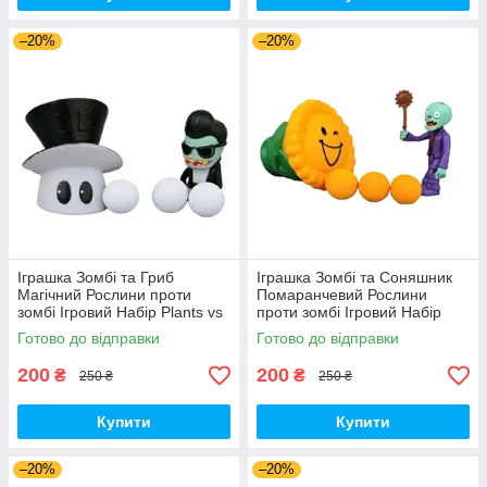
–20%
–20%
Іграшка Зомбі та Гриб
Іграшка Зомбі та Соняшник
Магічний Рослини проти
Помаранчевий Рослини
зомбі Ігровий Набір Plants vs
проти зомбі Ігровий Набір
Zombies (00179)
Plants vs Zombies (00180)
Готово до відправки
Готово до відправки
200
200
₴
₴
250 ₴
250 ₴
Купити
Купити
–20%
–20%