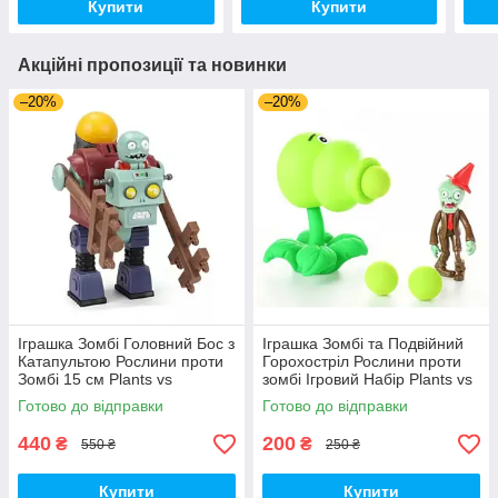
Купити
Купити
Акційні пропозиції та новинки
–20%
–20%
Іграшка Зомбі Головний Бос з
Іграшка Зомбі та Подвійний
Катапультою Рослини проти
Горохостріл Рослини проти
Зомбі 15 см Plants vs
зомбі Ігровий Набір Plants vs
Zombies (00140)
Zombies (00173)
Готово до відправки
Готово до відправки
440
200
₴
₴
550 ₴
250 ₴
Купити
Купити