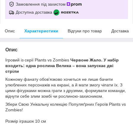
Замовлення під захистом
Доступна доставка
Опис
Характеристики
Відгуки про товар
Доставка
Опис
Ігровий із серії Plants vs Zombies
Червоне Жало. У набір
входить: одна рослина Велика – вона запускає дві
стріли
Кожному фанату обов'язково хочеться не лише бачити
улюблених персонажів на екрані, а й мати змогу чіпати їх. З
цими фігурками можна грати з друзями, формувати команди,
відчути себе злим зомбі чи рослиною-захисником.
Збери Свою Унікальну колекцію Популяґрних Героїв Plants vs
Zombies!
Розмір іграшок 10 см