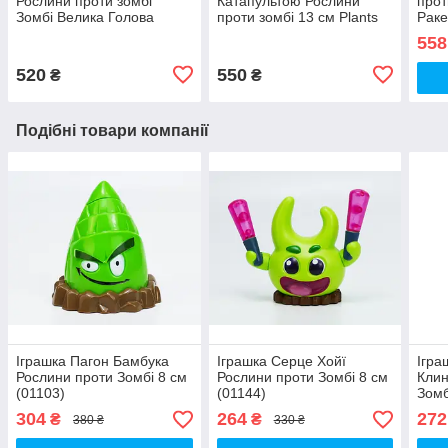
Рослини проти зомбі
Катапультою Рослини
прот
Зомбі Велика Голова
проти зомбі 13 см Plants
Раке
Зомбі Plants vs Zombies
vs Zombies (00003)
Zomb
558
(00803)
520
550
₴
₴
Подібні товари компанії
Іграшка Пагон Бамбука
Іграшка Серце Хойї
Ігра
Рослини проти Зомбі 8 см
Рослини проти Зомбі 8 см
Клин
(01103)
(01144)
Зомб
304
264
272
₴
₴
380 ₴
330 ₴