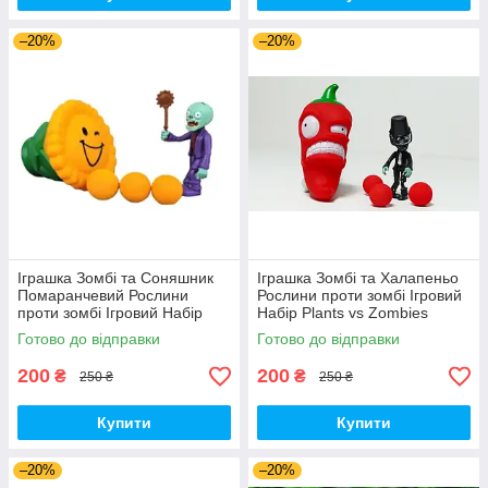
–20%
–20%
Іграшка Зомбі та Соняшник
Іграшка Зомбі та Халапеньо
Помаранчевий Рослини
Рослини проти зомбі Ігровий
проти зомбі Ігровий Набір
Набір Plants vs Zombies
Plants vs Zombies (00180)
(00226)
Готово до відправки
Готово до відправки
200
200
₴
₴
250 ₴
250 ₴
Купити
Купити
–20%
–20%