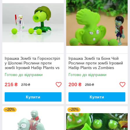
Іграшка Зомбі та Горохостріл
Іграшка Зомбі та Бонк Чой
у Шоломі Рослини проти
Рослини проти зомбі Ігровий
зомбі Ігровий Набір Plants vs
Набір Plants vs Zombies
Zombies (00435)
(00287)
Готово до відправки
Готово до відправки
216
200
₴
₴
270 ₴
250 ₴
Купити
Купити
–20%
–20%