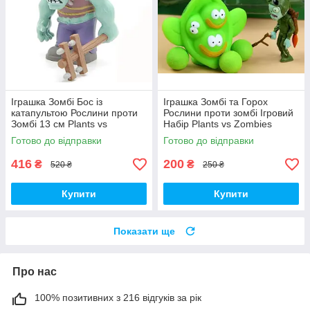
Іграшка Зомбі Бос із
Іграшка Зомбі та Горох
катапультою Рослини проти
Рослини проти зомбі Ігровий
Зомбі 13 см Plants vs
Набір Plants vs Zombies
Zombies Зомбі (00230)
(00252)
Готово до відправки
Готово до відправки
416
200
₴
₴
520 ₴
250 ₴
Купити
Купити
Показати ще
Про нас
100% позитивних з 216 відгуків за рік