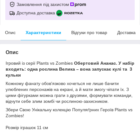
Замовлення під захистом
Доступна доставка
Опис
Характеристики
Відгуки про товар
Доставка
Опис
Ігровий із серії Plants vs Zombies
Обертовий
Ананас. У набір
входить: одна рослина Велика – вона запускає кулі та 3
кульки
Кожному фанату обов'язково хочеться не лише бачити
улюблених персонажів на екрані, а й мати змогу чіпати їх. З
цими фігурками можна грати з друзями, формувати команди,
відчути себе злим зомбі чи рослиною-захисником.
Збери Свою Унікальну колекцію Популяґрних Героїв Plants vs
Zombies!
Розмір іграшок 11 см