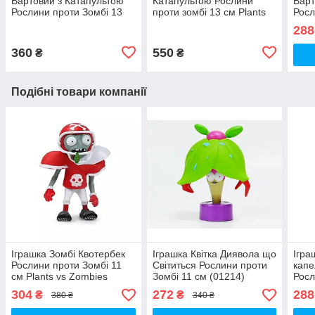
Вартовий з Катапультою
Катапультою Рослини
Варт
Рослини проти Зомбі 13
проти зомбі 13 см Plants
Росл
см Plants vs Zombies
vs Zombies (00003)
см P
288
(00681)
(006
360
550
₴
₴
Подібні товари компанії
Іграшка Зомбі Квотербек
Іграшка Квітка Диявола що
Ігра
Рослини проти Зомбі 11
Світиться Рослини проти
капе
см Plants vs Zombies
Зомбі 11 см (01214)
Росл
(00104)
см P
304
272
288
₴
₴
380 ₴
340 ₴
(007