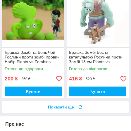
Іграшка Зомбі та Бонк Чой
Іграшка Зомбі Бос із
Рослини проти зомбі Ігровий
катапультою Рослини проти
Набір Plants vs Zombies
Зомбі 13 см Plants vs
(00287)
Zombies Зомбі (00230)
Готово до відправки
Готово до відправки
200
416
₴
₴
250 ₴
520 ₴
Купити
Купити
Показати ще
Про нас