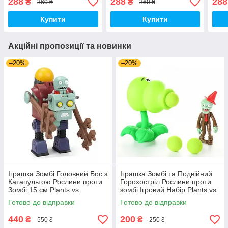
288
288
288
₴
₴
360 ₴
360 ₴
Купити
Купити
Акційні пропозиції та новинки
–20%
–20%
Іграшка Зомбі Головний Бос з
Іграшка Зомбі та Подвійний
Катапультою Рослини проти
Горохостріл Рослини проти
Зомбі 15 см Plants vs
зомбі Ігровий Набір Plants vs
Zombies (00140)
Zombies (00173)
Готово до відправки
Готово до відправки
440
200
₴
₴
550 ₴
250 ₴