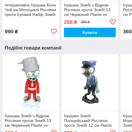
Інтерактивна Іграшка Бонк
Іграшка Зомбі з Відром
Ігра
Чой на Мотоциклі Рослини
Рослини проти Зомбі 13
Росл
проти Ігровий Набір Зомбі
см Червоний Plants vs
см P
Plants vs Zombies (00026)
Zombies (00008)
(000
288
₴
360 ₴
990
360
₴
Купити
Подібні товари компанії
Іграшка Зомбі з Відром
Іграшка Зомбі
Ігра
Рослини проти Зомбі 13
Поліцейський Рослини
Моро
см Червоний Plants vs
проти Зомбі 12 см Plants
Зомб
Zombies (00008)
vs Zombies (01003)
Zomb