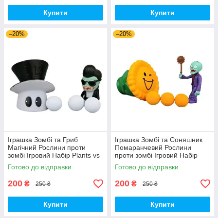
Купити
Купити
–20%
–20%
Іграшка Зомбі та Гриб
Іграшка Зомбі та Соняшник
Магічний Рослини проти
Помаранчевий Рослини
зомбі Ігровий Набір Plants vs
проти зомбі Ігровий Набір
Zombies (00179)
Plants vs Zombies (00180)
Готово до відправки
Готово до відправки
200
200
₴
₴
250 ₴
250 ₴
Купити
Купити