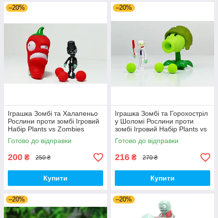
–20%
–20%
Іграшка Зомбі та Халапеньо
Іграшка Зомбі та Горохостріл
Рослини проти зомбі Ігровий
у Шоломі Рослини проти
Набір Plants vs Zombies
зомбі Ігровий Набір Plants vs
(00226)
Zombies (00435)
Готово до відправки
Готово до відправки
200
216
₴
₴
250 ₴
270 ₴
Купити
Купити
–20%
–20%