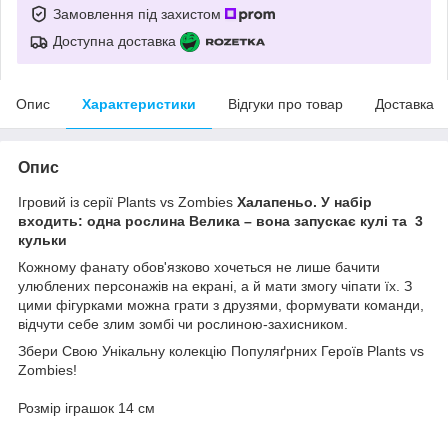
Замовлення під захистом
Доступна доставка
Опис
Характеристики
Відгуки про товар
Доставка
Опис
Ігровий із серії Plants vs Zombies
Халапеньо
. У набір
входить: одна рослина Велика – вона запускає кулі та 3
кульки
Кожному фанату обов'язково хочеться не лише бачити
улюблених персонажів на екрані, а й мати змогу чіпати їх. З
цими фігурками можна грати з друзями, формувати команди,
відчути себе злим зомбі чи рослиною-захисником.
Збери Свою Унікальну колекцію Популяґрних Героїв Plants vs
Zombies!
Розмір іграшок 14 см