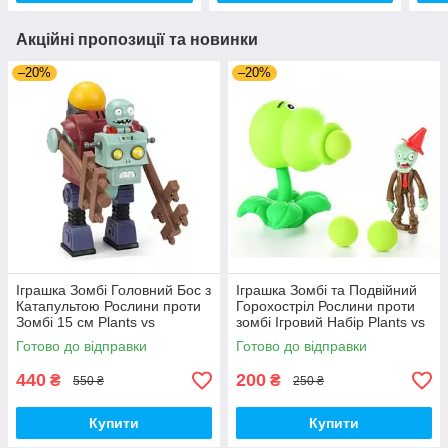
Акційні пропозиції та новинки
–20%
–20%
Іграшка Зомбі Головний Бос з
Іграшка Зомбі та Подвійний
Катапультою Рослини проти
Горохостріл Рослини проти
Зомбі 15 см Plants vs
зомбі Ігровий Набір Plants vs
Zombies (00140)
Zombies (00173)
Готово до відправки
Готово до відправки
440
200
₴
₴
550 ₴
250 ₴
Купити
Купити