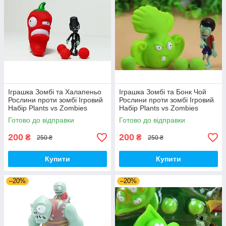
Іграшка Зомбі та Халапеньо
Іграшка Зомбі та Бонк Чой
Рослини проти зомбі Ігровий
Рослини проти зомбі Ігровий
Набір Plants vs Zombies
Набір Plants vs Zombies
(00226)
(00287)
Готово до відправки
Готово до відправки
200
200
₴
₴
250 ₴
250 ₴
Купити
Купити
–20%
–20%