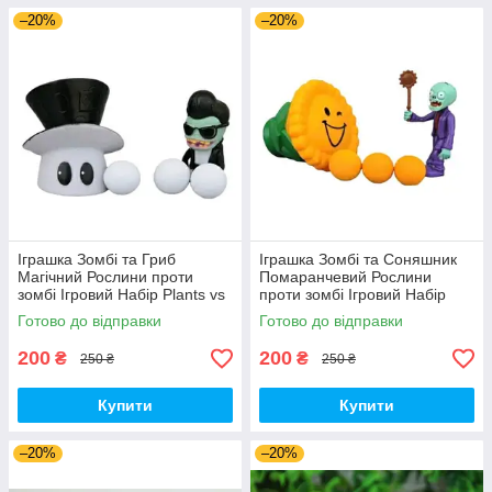
–20%
–20%
Іграшка Зомбі та Гриб
Іграшка Зомбі та Соняшник
Магічний Рослини проти
Помаранчевий Рослини
зомбі Ігровий Набір Plants vs
проти зомбі Ігровий Набір
Zombies (00179)
Plants vs Zombies (00180)
Готово до відправки
Готово до відправки
200
200
₴
₴
250 ₴
250 ₴
Купити
Купити
–20%
–20%