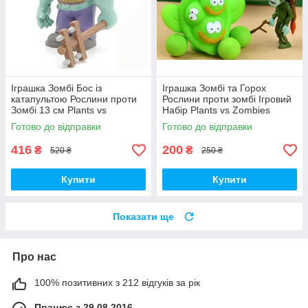
Іграшка Зомбі Бос із
Іграшка Зомбі та Горох
катапультою Рослини проти
Рослини проти зомбі Ігровий
Зомбі 13 см Plants vs
Набір Plants vs Zombies
Zombies Зомбі (00230)
(00252)
Готово до відправки
Готово до відправки
416
200
₴
₴
520 ₴
250 ₴
Купити
Купити
Показати ще
Про нас
100% позитивних з 212 відгуків за рік
Працює з 29.08.2016