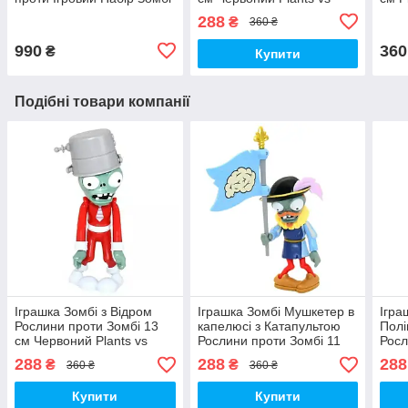
Plants vs Zombies (00026)
Zombies (00008)
(000
288
₴
360 ₴
990
360
₴
Купити
Подібні товари компанії
Іграшка Зомбі з Відром
Іграшка Зомбі Мушкетер в
Ігра
Рослини проти Зомбі 13
капелюсі з Катапультою
Полі
см Червоний Plants vs
Рослини проти Зомбі 11
Росл
Zombies (00008)
см Plants vs Zombies
см P
288
288
288
₴
₴
360 ₴
360 ₴
(00752)
(010
Купити
Купити