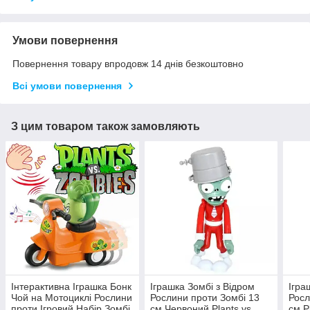
Умови повернення
Повернення товару впродовж 14 днів безкоштовно
Всі умови повернення
З цим товаром також замовляють
Інтерактивна Іграшка Бонк
Іграшка Зомбі з Відром
Ігра
Чой на Мотоциклі Рослини
Рослини проти Зомбі 13
Росл
проти Ігровий Набір Зомбі
см Червоний Plants vs
см P