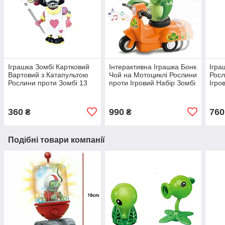
Іграшка Зомбі Картковий
Інтерактивна Іграшка Бонк
Ігра
Вартовий з Катапультою
Чой на Мотоциклі Рослини
Росл
Рослини проти Зомбі 13
проти Ігровий Набір Зомбі
Ігро
см Plants vs Zombies
Plants vs Zombies (00026)
Zomb
(00681)
360
990
760
₴
₴
Подібні товари компанії