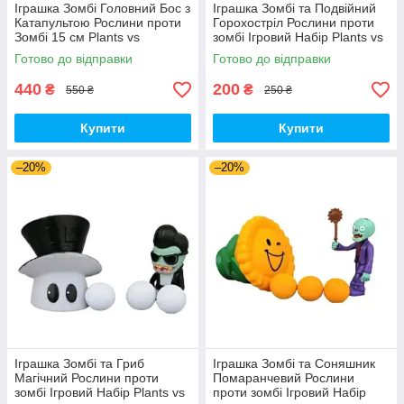
Іграшка Зомбі Головний Бос з
Іграшка Зомбі та Подвійний
Катапультою Рослини проти
Горохостріл Рослини проти
Зомбі 15 см Plants vs
зомбі Ігровий Набір Plants vs
Zombies (00140)
Zombies (00173)
Готово до відправки
Готово до відправки
440
200
₴
₴
550 ₴
250 ₴
Купити
Купити
–20%
–20%
Іграшка Зомбі та Гриб
Іграшка Зомбі та Соняшник
Магічний Рослини проти
Помаранчевий Рослини
зомбі Ігровий Набір Plants vs
проти зомбі Ігровий Набір