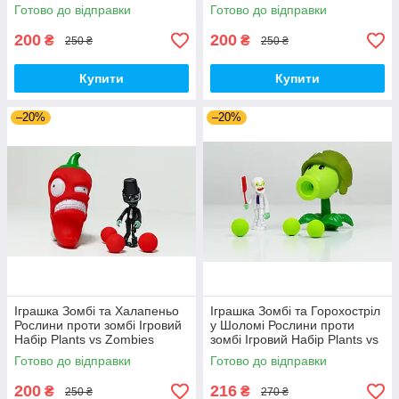
Zombies (00179)
Plants vs Zombies (00180)
Готово до відправки
Готово до відправки
200
200
₴
₴
250 ₴
250 ₴
Купити
Купити
–20%
–20%
Іграшка Зомбі та Халапеньо
Іграшка Зомбі та Горохостріл
Рослини проти зомбі Ігровий
у Шоломі Рослини проти
Набір Plants vs Zombies
зомбі Ігровий Набір Plants vs
(00226)
Zombies (00435)
Готово до відправки
Готово до відправки
200
216
₴
₴
250 ₴
270 ₴