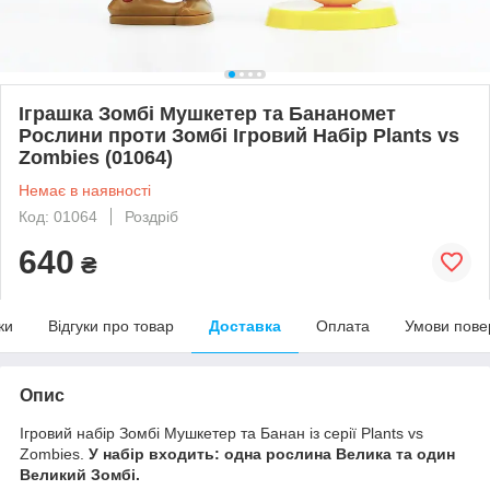
Іграшка Зомбі Мушкетер та Бананомет
Рослини проти Зомбі Ігровий Набір Plants vs
Zombies (01064)
Немає в наявності
Код: 01064
Роздріб
640
₴
ки
Відгуки про товар
Доставка
Оплата
Умови пове
Опис
Ігровий набір Зомбі Мушкетер та Банан із серії Plants vs
Zombies.
У набір входить: одна рослина Велика та один
Великий Зомбі.