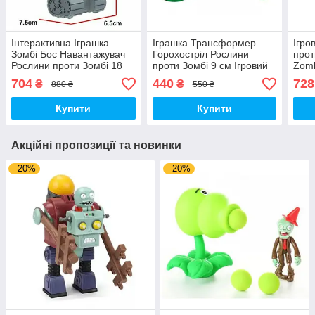
Інтерактивна Іграшка
Іграшка Трансформер
Ігро
Зомбі Бос Навантажувач
Горохостріл Рослини
прот
Рослини проти Зомбі 18
проти Зомбі 9 см Ігровий
Zomb
см Plants vs Zombies
Набір Plants vs Zombies
704
440
728
₴
₴
880 ₴
550 ₴
(00127)
(00201)
Купити
Купити
Акційні пропозиції та новинки
–20%
–20%