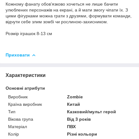
Кожному фанату обов'язково хочеться не лише бачити
улюблених персонажів на екрані, а й мати змогу чіпати їх. З
цими фігурками можна грати з друзями, формувати команди,
відчути себе злим зомбі чи рослиною-захисником.
Розмір іграшок 8-13 см
Приховати
Характеристики
Основні атрибути
Виробник
Zombie
Країна виробник
Китай
Тип
Казковий/мульт герой
Вікова група
Від 3 років
Матеріал
ПВХ
Колір
Різні кольори