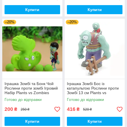
Купити
Купити
–20%
–20%
Іграшка Зомбі та Бонк Чой
Іграшка Зомбі Бос із
Рослини проти зомбі Ігровий
катапультою Рослини проти
Набір Plants vs Zombies
Зомбі 13 см Plants vs
(00287)
Zombies Зомбі (00230)
Готово до відправки
Готово до відправки
200
416
₴
₴
250 ₴
520 ₴
Купити
Купити