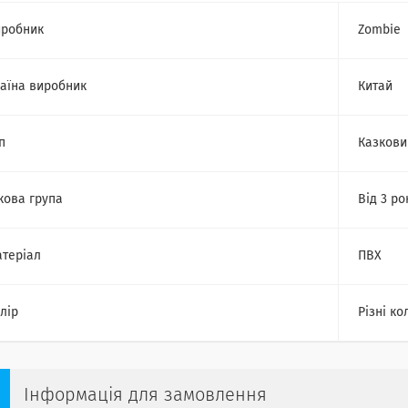
робник
Zombie
аїна виробник
Китай
п
Казкови
кова група
Від 3 ро
теріал
ПВХ
лір
Різні ко
Інформація для замовлення