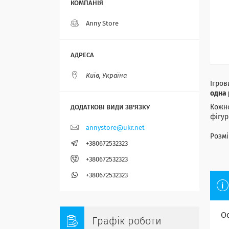
Anny Store
Київ, Україна
Ігров
одна 
Кожно
фігур
annystore@ukr.net
Розмі
+380672532323
+380672532323
+380672532323
О
Графік роботи