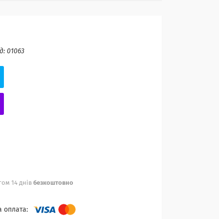
д:
01063
ом 14 днів
безкоштовно