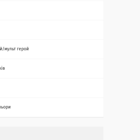
й/мульт герой
ків
льори