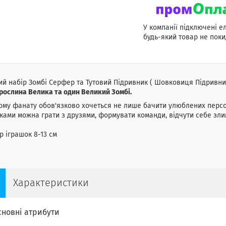
У компанії підключені е
будь-який товар не поки
ий набір Зомбі Серфер та Тутовий Підривник ( Шовковиця Підривниця
рослина Велика та один Великий Зомбі.
му фанату обов'язково хочеться не лише бачити улюблених персонаж
ками можна грати з друзями, формувати команди, відчути себе зл
р іграшок 8-13 см
Характеристики
сновні атрибути