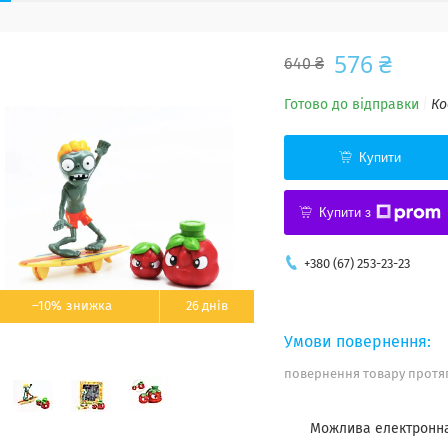
576 ₴
640 ₴
Готово до відправки
Ко
Купити
Купити з
+380 (67) 253-23-23
–10%
26 днів
повернення товару протяг