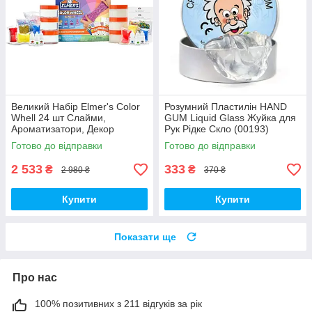
Великий Набір Elmer's Color
Розумний Пластилін HAND
Whell 24 шт Слайми,
GUM Liquid Glass Жуйка для
Ароматизатори, Декор
Рук Рідке Скло (00193)
(01793)
Готово до відправки
Готово до відправки
2 533
333
₴
₴
2 980 ₴
370 ₴
Купити
Купити
Показати ще
Про нас
100% позитивних з 211 відгуків за рік