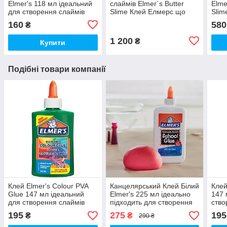
Elmer's 118 мл ідеальний
слаймів Elmer`s Butter
Elme
для створення слаймів
Slime Клей Елмерс що
Slim
Елмерс (00357)
Світиться, з Гліттером та
(003
160
580
₴
Активатори (00478)
1 200
₴
Купити
Подібні товари компанії
Клей Elmer's Colour PVA
Канцелярський Клей Білий
Клей
Glue 147 мл ідеальний
Elmer's 225 мл ідеально
147 
для створення слаймів
підходить для створення
ство
Елмерс Зелений (01058)
слаймів Елмерс (00125)
Елме
195
275
195
₴
₴
290 ₴
(004