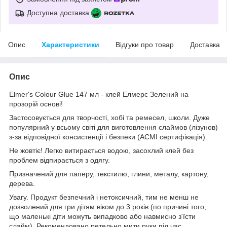
Доступна доставка
Опис
Характеристики
Відгуки про товар
Доставка
Опис
Elmer's Colour Glue 147 мл - клей Елмерс Зелений на
прозорій основі!
Застосовується для творчості, хобі та ремесел, школи. Дуже
популярний у всьому світі для виготовлення слаймов (лізунов)
з-за відповідної консистенції і безпеки (ACMI сертифікація).
Не жовтіє! Легко витирається водою, засохлий клей без
проблем відпирається з одягу.
Призначений для паперу, текстилю, глини, металу, картону,
дерева.
Увагу. Продукт безпечний і нетоксичний, тим не менш не
дозволений для гри дітям віком до 3 років (по причині того,
що маленькі діти можуть випадково або навмисно з'їсти
слайм). Рекомендовано ретельно мити руки під час