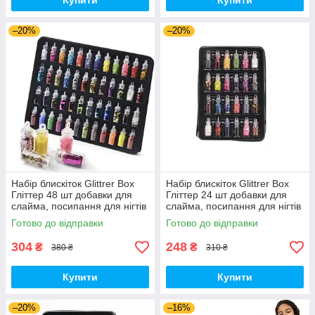
Купити
Купити
–20%
–20%
Набір блискіток Glittrer Box
Набір блискіток Glittrer Box
Гліттер 48 шт добавки для
Гліттер 24 шт добавки для
слайма, посипання для нігтів
слайма, посипання для нігтів
(00303)
(00766)
Готово до відправки
Готово до відправки
304
248
₴
₴
380 ₴
310 ₴
Купити
Купити
–20%
–16%