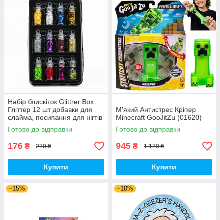
Набір блискіток Glittrer Box
Гліттер 12 шт добавки для
М'який Антистрес Кріпер
слайма, посипання для нігтів
Minecraft GooJitZu (01620)
(01509)
Готово до відправки
Готово до відправки
176
945
₴
₴
220 ₴
1 120 ₴
Купити
Купити
–15%
–10%