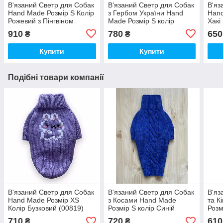
В'язаний Светр для Собак
В'язаний Светр для Собак
В'яз
Hand Made Розмір S Колір
з Гербом України Hand
Hand
Рожевий з Пінгвіном
Made Розмір S колір
Хакі
(00091)
Блакитний (00089)
910
780
650
₴
₴
Купити
Купити
Подібні товари компанії
В'язаний Светр для Собак
В'язаний Светр для Собак
В'яз
Hand Made Розмір XS
з Косами Hand Made
та К
Колір Бузковий (00819)
Розмір S колір Синій
Розм
(01075)
(010
710
720
610
₴
₴