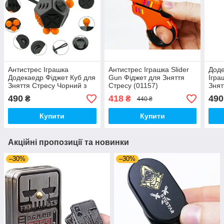
Антистрес Іграшка
Антистрес Іграшка Slider
Доде
Додекаедр Фіджет Куб для
Gun Фіджет для Зняття
Ігра
Зняття Стресу Чорний з
Стресу (01157)
Знят
помаранчевими кнопками
490
418
490
₴
₴
440 ₴
(00643)
Купити
Купити
Акційні пропозиції та новинки
–30%
–30%