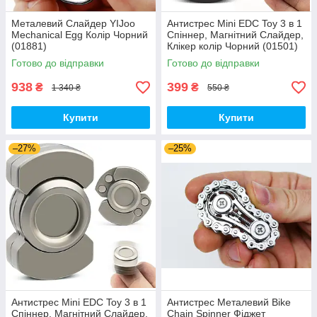
Металевий Слайдер YIJoo
Антистрес Mini EDC Toy 3 в 1
Mechanical Egg Колір Чорний
Спіннер, Магнітний Слайдер,
(01881)
Клікер колір Чорний (01501)
Готово до відправки
Готово до відправки
938
399
₴
₴
1 340 ₴
550 ₴
Купити
Купити
–27%
–25%
Антистрес Mini EDC Toy 3 в 1
Антистрес Металевий Bike
Спіннер, Магнітний Слайдер,
Chain Spinner Фіджет