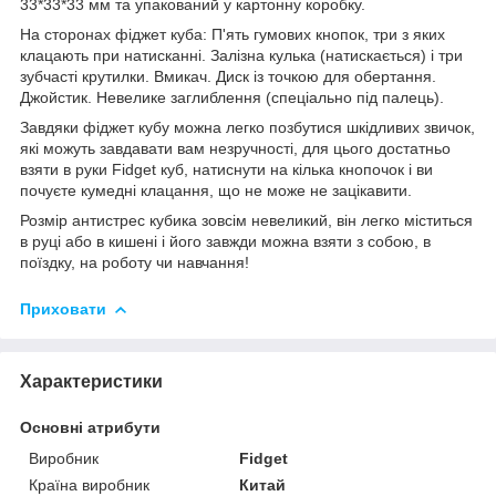
33*33*33 мм та упакований у картонну коробку.
На сторонах фіджет куба: П'ять гумових кнопок, три з яких
клацають при натисканні. Залізна кулька (натискається) і три
зубчасті крутилки. Вмикач. Диск із точкою для обертання.
Джойстик. Невелике заглиблення (спеціально під палець).
Завдяки фіджет кубу можна легко позбутися шкідливих звичок,
які можуть завдавати вам незручності, для цього достатньо
взяти в руки Fidget куб, натиснути на кілька кнопочок і ви
почуєте кумедні клацання, що не може не зацікавити.
Розмір антистрес кубика зовсім невеликий, він легко міститься
в руці або в кишені і його завжди можна взяти з собою, в
поїздку, на роботу чи навчання!
Приховати
Характеристики
Основні атрибути
Виробник
Fidget
Країна виробник
Китай