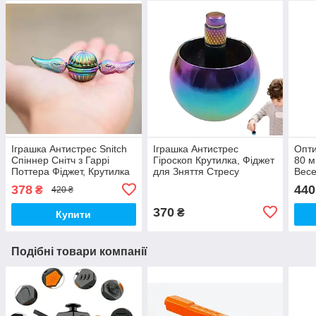
Іграшка Антистрес Snitch
Іграшка Антистрес
Опти
Спіннер Снітч з Гаррі
Гіроскоп Крутилка, Фіджет
80 м
Поттера Фіджет, Крутилка
для Зняття Стресу
Весе
Градієнт (00406)
Градієнт (00625)
(008
378
440
₴
420 ₴
370
₴
Купити
Подібні товари компанії