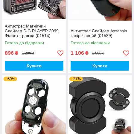
Антистрес Магнітний
Слайдер D.G.PLAYER 2099
Антистрес Слайдер Assassin
Фіджет Іграшка (01514)
колір Чорний (01589)
Готово до відправки
Готово до відправки
896
1 106
₴
₴
1 280 ₴
1 580 ₴
Купити
Купити
–30%
–27%