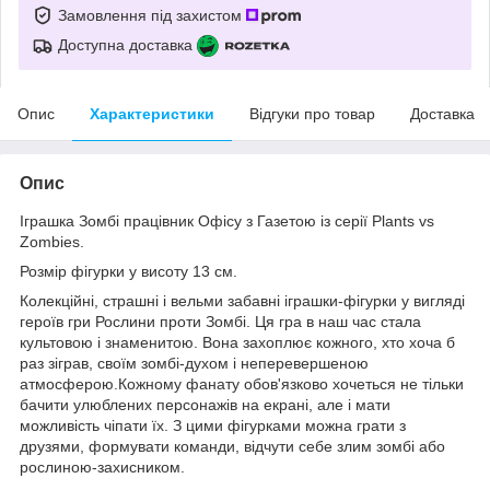
Замовлення під захистом
Доступна доставка
Опис
Характеристики
Відгуки про товар
Доставка
Опис
Іграшка Зомбі працівник Офісу з Газетою із серії Plants vs
Zombies.
Розмір фігурки у висоту 13 см.
Колекційні, страшні і вельми забавні іграшки-фігурки у вигляді
героїв гри Рослини проти Зомбі. Ця гра в наш час стала
культовою і знаменитою. Вона захоплює кожного, хто хоча б
раз зіграв, своїм зомбі-духом і неперевершеною
атмосферою.Кожному фанату обов'язково хочеться не тільки
бачити улюблених персонажів на екрані, але і мати
можливість чіпати їх. З цими фігурками можна грати з
друзями, формувати команди, відчути себе злим зомбі або
рослиною-захисником.