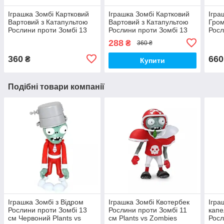
Іграшка Зомбі Картковий
Іграшка Зомбі Картковий
Ігра
Вартовий з Катапультою
Вартовий з Катапультою
Гром
Рослини проти Зомбі 13
Рослини проти Зомбі 13
Росл
см Plants vs Zombies
см Plants vs Zombies
см P
288
₴
360 ₴
(00681)
(00680)
(006
360
660
₴
Купити
Подібні товари компанії
Іграшка Зомбі з Відром
Іграшка Зомбі Квотербек
Ігра
Рослини проти Зомбі 13
Рослини проти Зомбі 11
капе
см Червоний Plants vs
см Plants vs Zombies
Росл