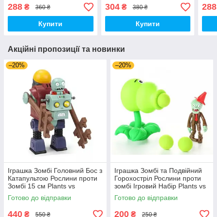
Zombies (00008)
(00104)
см P
288
304
288
₴
₴
360 ₴
380 ₴
(007
Купити
Купити
Акційні пропозиції та новинки
–20%
–20%
Іграшка Зомбі Головний Бос з
Іграшка Зомбі та Подвійний
Катапультою Рослини проти
Горохостріл Рослини проти
Зомбі 15 см Plants vs
зомбі Ігровий Набір Plants vs
Zombies (00140)
Zombies (00173)
Готово до відправки
Готово до відправки
440
200
₴
₴
550 ₴
250 ₴