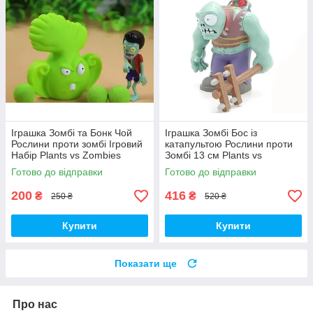
Іграшка Зомбі та Бонк Чой
Іграшка Зомбі Бос із
Рослини проти зомбі Ігровий
катапультою Рослини проти
Набір Plants vs Zombies
Зомбі 13 см Plants vs
(00287)
Zombies Зомбі (00230)
Готово до відправки
Готово до відправки
200
416
₴
₴
250 ₴
520 ₴
Купити
Купити
Показати ще
Про нас