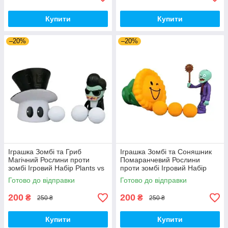
Купити
Купити
–20%
–20%
Іграшка Зомбі та Гриб
Іграшка Зомбі та Соняшник
Магічний Рослини проти
Помаранчевий Рослини
зомбі Ігровий Набір Plants vs
проти зомбі Ігровий Набір
Zombies (00179)
Plants vs Zombies (00180)
Готово до відправки
Готово до відправки
200
200
₴
₴
250 ₴
250 ₴
Купити
Купити