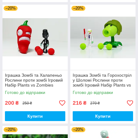
–20%
–20%
Іграшка Зомбі та Халапеньо
Іграшка Зомбі та Горохостріл
Рослини проти зомбі Ігровий
у Шоломі Рослини проти
Набір Plants vs Zombies
зомбі Ігровий Набір Plants vs
(00226)
Zombies (00435)
Готово до відправки
Готово до відправки
200
216
₴
₴
250 ₴
270 ₴
Купити
Купити
–20%
–20%