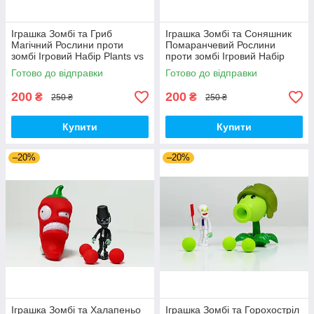
Іграшка Зомбі та Гриб
Іграшка Зомбі та Соняшник
Магічний Рослини проти
Помаранчевий Рослини
зомбі Ігровий Набір Plants vs
проти зомбі Ігровий Набір
Zombies (00179)
Plants vs Zombies (00180)
Готово до відправки
Готово до відправки
200
200
₴
₴
250 ₴
250 ₴
Купити
Купити
–20%
–20%
Іграшка Зомбі та Халапеньо
Іграшка Зомбі та Горохостріл