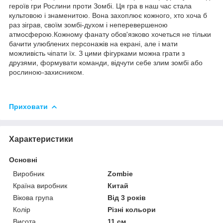
героїв гри Рослини проти Зомбі. Ця гра в наш час стала
культовою і знаменитою. Вона захоплює кожного, хто хоча б
раз зіграв, своїм зомбі-духом і неперевершеною
атмосферою.Кожному фанату обов'язково хочеться не тільки
бачити улюблених персонажів на екрані, але і мати
можливість чіпати їх. З цими фігурками можна грати з
друзями, формувати команди, відчути себе злим зомбі або
рослиною-захисником.
Приховати
Характеристики
Основні
Виробник
Zombie
Країна виробник
Китай
Вікова група
Від 3 років
Колір
Різні кольори
Висота
11 см