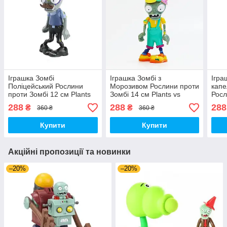
Іграшка Зомбі
Іграшка Зомбі з
Ігра
Поліцейський Рослини
Морозивом Рослини проти
капе
проти Зомбі 12 см Plants
Зомбі 14 см Plants vs
Росл
vs Zombies (01003)
Zombies (00371)
см P
288
288
288
₴
₴
360 ₴
360 ₴
(007
Купити
Купити
Акційні пропозиції та новинки
–20%
–20%