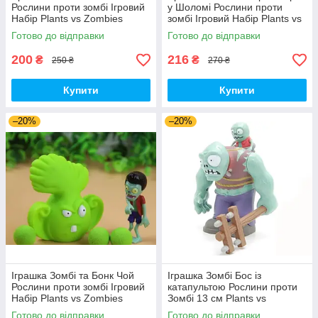
Рослини проти зомбі Ігровий
у Шоломі Рослини проти
Набір Plants vs Zombies
зомбі Ігровий Набір Plants vs
(00226)
Zombies (00435)
Готово до відправки
Готово до відправки
200
216
₴
₴
250 ₴
270 ₴
Купити
Купити
–20%
–20%
Іграшка Зомбі та Бонк Чой
Іграшка Зомбі Бос із
Рослини проти зомбі Ігровий
катапультою Рослини проти
Набір Plants vs Zombies
Зомбі 13 см Plants vs
(00287)
Zombies Зомбі (00230)
Готово до відправки
Готово до відправки