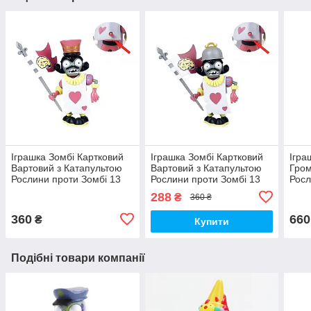
Іграшка Зомбі Картковий
Іграшка Зомбі Картковий
Ігра
Вартовий з Катапультою
Вартовий з Катапультою
Гром
Рослини проти Зомбі 13
Рослини проти Зомбі 13
Росл
см Plants vs Zombies
см Plants vs Zombies
см P
288
₴
360 ₴
(00681)
(00680)
(006
360
660
₴
Купити
Подібні товари компанії